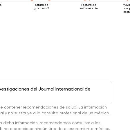
ol
Postura del
Postura de
Movi
guerrero 2
estiramiento
de 
post
de 
stigaciones del Journal Internacional de
de contener recomendaciones de salud. La información
l y no sustituye a la consulta profesional de un médico.
en dicha información, recomendamos consultar a los
 no proporciona ningún tipo de asesoramiento médico.