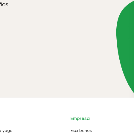
íos.
Empresa
e yoga
Escríbenos