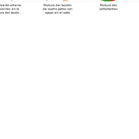
miento alterno
Postura del bastón
Postura del
piernas en la
de cuatro patas con
saltamontes
ura del bastón
apoyo en el codo
cuatro patas