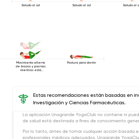
Saludo al sol
Saludo al sol
Saludo al s
Movimiento alterno
Postura para dormir
de brazos y piernas
mientras está
acostado boca
arriba.
Estas recomendaciones están basadas en inve
Investigación y Ciencias Farmacéuticas.
La aplicación Unagrande YogaClub no contiene ni pue
de salud está destinada a fines de conocimiento genera
Por lo tanto, antes de tomar cualquier acción basada 
profesionales médicos adecuados. Unagrande YogaClub