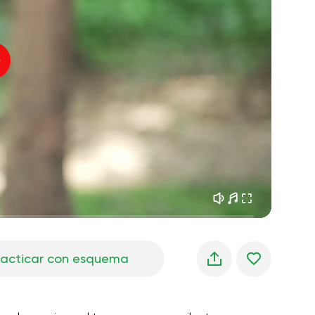
sueños matutinos
01:34
Voz del instructor
frescura del bosque
05:00
Música
lluvia de verano
02:00
silencio de montaña
02:00
brisa marina
02:00
la voz del viento
02:00
bosque de primavera
02:00
racticar con esquema