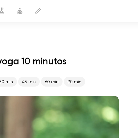
yoga 10 minutos
Cuerpo delgado
10 min
30 min
45 min
60 min
90 min
vuelo del alma
01:44
paz interior
01:27