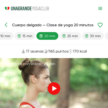
Cuerpo delgado — Clase de yoga 20 minutos
Lecciones preparadas
Pérdida de peso
10 min
15 min
20 min
25 min
30 min
17 asanas
1165 puntos
170 kcal
Practicar con video ·
20 min