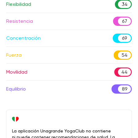
Flexibilidad
34
Resistencia
67
Concentración
69
Fuerza
54
Movilidad
44
Equilibrio
89
La aplicación Unagrande YogaClub no contiene
ni puede contener recomendaciones de salud. La