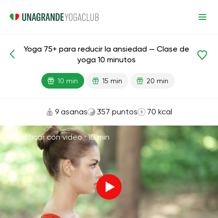
Yoga 75+ para reducir la ansiedad — Clase de
Lecciones preparadas
Edad
yoga 10 minutos
10 min
15 min
20 min
9 asanas
357 puntos
70 kcal
Practicar con video ·
10 min