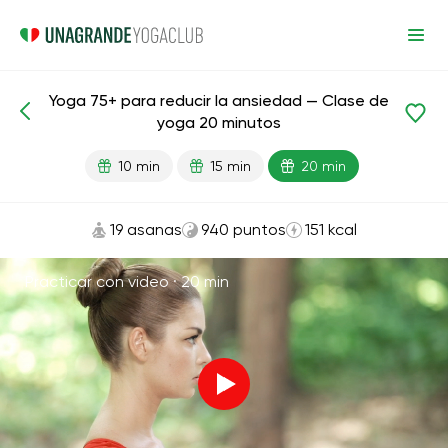
Yoga 75+ para reducir la ansiedad — Clase de
Lecciones preparadas
Edad
yoga 20 minutos
10 min
15 min
20 min
19 asanas
940 puntos
151 kcal
Practicar con video ·
20 min