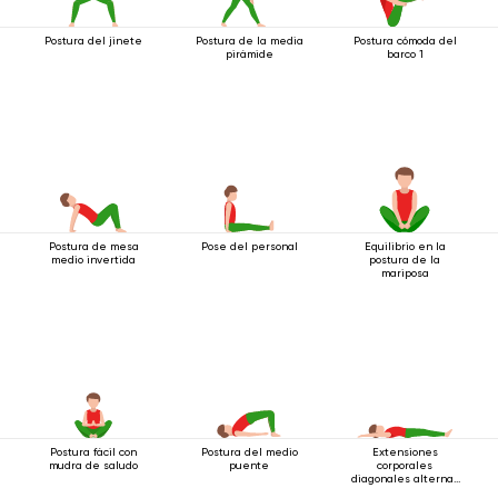
Postura del jinete
Postura de la media
Postura cómoda del
pirámide
barco 1
Postura de mesa
Pose del personal
Equilibrio en la
medio invertida
postura de la
mariposa
Postura fácil con
Postura del medio
Extensiones
mudra de saludo
puente
corporales
diagonales alternas
estando acostado