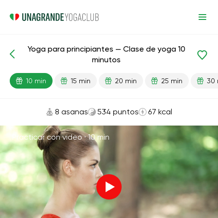
Yoga para principiantes — Clase de yoga 10
Lecciones preparadas
Comienzo
minutos
10 min
15 min
20 min
25 min
30 
8 asanas
534 puntos
67 kcal
Practicar con video ·
10 min