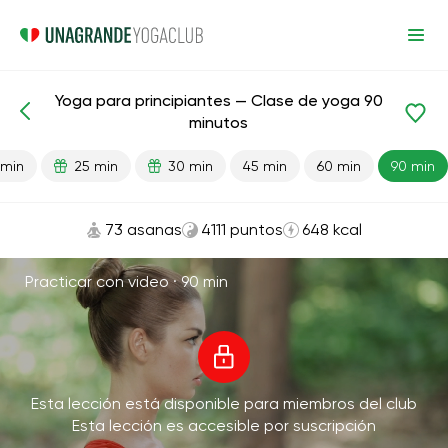
Yoga para principiantes — Clase de yoga 90
Lecciones preparadas
Comienzo
minutos
 min
25 min
30 min
45 min
60 min
90 min
73 asanas
4111 puntos
648 kcal
Practicar con video ·
90 min
Esta lección está disponible para miembros del club
Esta lección es accesible por suscripción