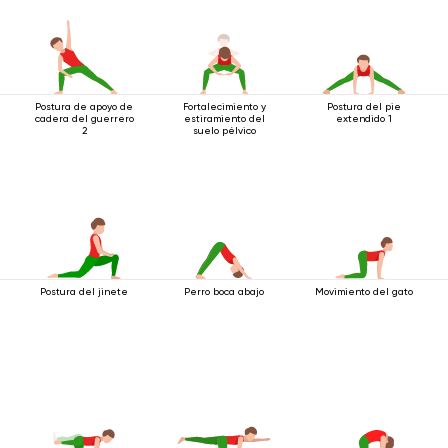
Postura de apoyo de
Fortalecimiento y
Postura del pie
cadera del guerrero
estiramiento del
extendido 1
2
suelo pélvico
Postura del jinete
Perro boca abajo
Movimiento del gato