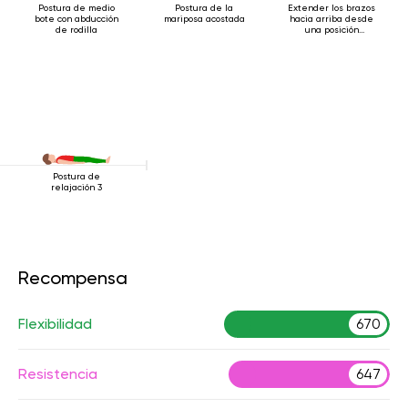
Postura de medio
Postura de la
Extender los brazos
bote con abducción
mariposa acostada
hacia arriba desde
de rodilla
una posición
acostada
Postura de
relajación 3
Recompensa
Flexibilidad
670
Resistencia
647