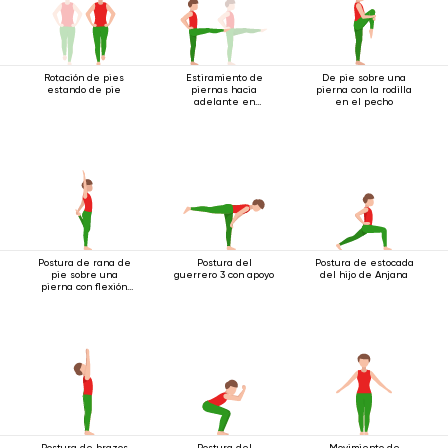
Rotación de pies
Estiramiento de
De pie sobre una
estando de pie
piernas hacia
pierna con la rodilla
adelante en
en el pecho
Tadasana
Postura de rana de
Postura del
Postura de estocada
pie sobre una
guerrero 3 con apoyo
del hijo de Anjana
pierna con flexión
hacia atrás
Postura de brazos
Postura del
Movimiento de