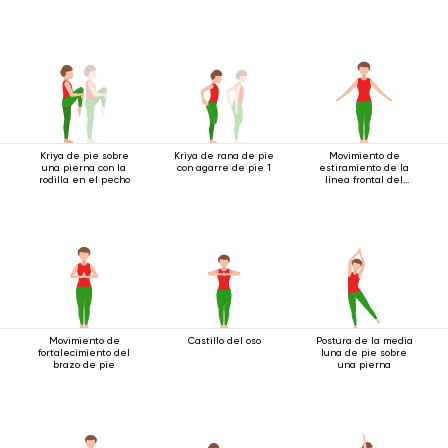
Tadasana
Kriya de pie sobre
Kriya de rana de pie
Movimiento de
una pierna con la
con agarre de pie 1
estiramiento de la
rodilla en el pecho
línea frontal del
cuerpo.
Movimiento de
Castillo del oso
Postura de la media
fortalecimiento del
luna de pie sobre
brazo de pie
una pierna