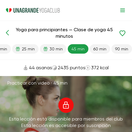
Yoga para principiantes — Clase de yoga 45
Lecciones preparadas
Comienzo
minutos
 min
25 min
30 min
45 min
60 min
90 min
44 asanas
2435 puntos
372 kcal
Practicar con video ·
45 min
Esta lección está disponible para miembros del club
Esta lección es accesible por suscripción