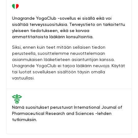
Unagrande YogaClub -sovellus ei sisällä eikä voi
sisältää terveyssuosituksia. Terveystieto on tarkoitettu
yleiseen tiedotukseen, eikä se korvaa
ammattitaitoista lääkärin konsultointia.
Siksi, ennen kuin teet mitään sellaisen tiedon
perusteella, suosittelemme neuvottelemaan
asianmukaisen lääketieteen asiantuntijan kanssa.
Unagrande YogaClub ei tarjoa lääkärin neuvoja. Käytät
tai luotat sovelluksen sisältöön täysin omalla
vastuullasi.
Nämä suositukset perustuvat International Journal of
Pharmaceutical Research and Sciences -lehden
tutkimuksiin.