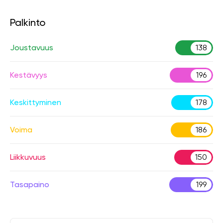
Palkinto
Joustavuus
138
Kestävyys
196
Keskittyminen
178
Voima
186
Liikkuvuus
150
Tasapaino
199