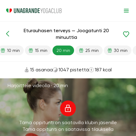
Eturauhasen terveys — Joogatunti 20
Valmiit oppitunnit
Seksi
minuuttia
10 min
15 min
20 min
25 min
30 min
15 asanaa
1047 pistettä
187 kcal
Harjoittele videolla ·
20 min
Tämä oppitunti on saatavilla klubin jäsenille
Tämä oppitunti on saatavissa tilauksella