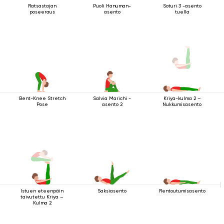
Ratsastajan
Puoli Hanuman-
Soturi 3 -asento
poseeraus
asento
tuella
Bent-Knee Stretch
Salvia Marichi -
Kriya-kulma 2 –
Pose
asento 2
Nukkumisasento
Istuen eteenpäin
Saksiasento
Rentoutumisasento
taivutettu Kriya –
Kulma 2