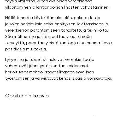
täysin yksilöstä, kuten aktiivisen verenkierron
ylläpitäminen ja lantionpohjan lihasten vahvistaminen.
Näillä tunneilla käytetään alaselän, pakaroiden ja
jalkojen harjoituksia sekä jännityksen lievittämiseen ja
verenkierron parantamiseen tarkoitettuja tekniikoita.
Säännöllinen harjoittelu auttaa ylläpitämään
terveyttä, parantaa yleistä kuntoa ja tuo huomattavia
positiivisia muutoksia.
Lyhyet harjoitukset stimuloivat verenkiertoa ja
vähentävät jännitystä, kun taas pidemmät
harjoitukset mahdollistavat lihasten syvällisen
työstämisen ja vahvistavat kehosi sisäisiä voimavaroja.
Oppitunnin kaavio