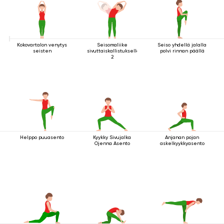
Kokovartalon venytys
Seisomaliike
Seiso yhdellä jalalla
seisten
sivuttaiskallistuksella
polvi rinnan päällä
2
Helppo puuasento
Kyykky Sivujalka
Anjanan pojan
Ojenna Asento
askelkyykkyasento