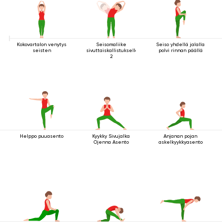
Kokovartalon venytys
Seisomaliike
Seiso yhdellä jalalla
seisten
sivuttaiskallistuksella
polvi rinnan päällä
2
Helppo puuasento
Kyykky Sivujalka
Anjanan pojan
Ojenna Asento
askelkyykkyasento