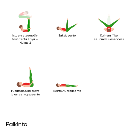
Istuen eteenpäin
Saksiasento
Kulman liike
taivutettu Kriya –
selinmakuuasennossa
Kulma 2
Puolimakuulla oleva
Rentoutumisasento
jalan venytysasento
Palkinto