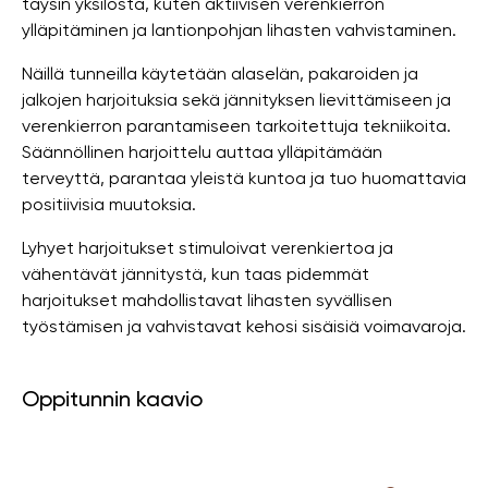
täysin yksilöstä, kuten aktiivisen verenkierron
ylläpitäminen ja lantionpohjan lihasten vahvistaminen.
Näillä tunneilla käytetään alaselän, pakaroiden ja
jalkojen harjoituksia sekä jännityksen lievittämiseen ja
verenkierron parantamiseen tarkoitettuja tekniikoita.
Säännöllinen harjoittelu auttaa ylläpitämään
terveyttä, parantaa yleistä kuntoa ja tuo huomattavia
positiivisia muutoksia.
Lyhyet harjoitukset stimuloivat verenkiertoa ja
vähentävät jännitystä, kun taas pidemmät
harjoitukset mahdollistavat lihasten syvällisen
työstämisen ja vahvistavat kehosi sisäisiä voimavaroja.
Oppitunnin kaavio