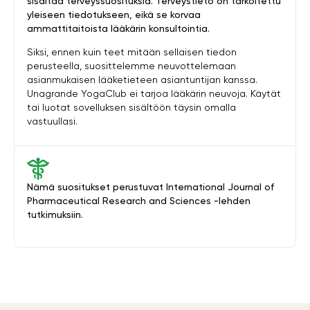
sisältää terveyssuosituksia. Terveystieto on tarkoitettu
yleiseen tiedotukseen, eikä se korvaa
ammattitaitoista lääkärin konsultointia.
Siksi, ennen kuin teet mitään sellaisen tiedon
perusteella, suosittelemme neuvottelemaan
asianmukaisen lääketieteen asiantuntijan kanssa.
Unagrande YogaClub ei tarjoa lääkärin neuvoja. Käytät
tai luotat sovelluksen sisältöön täysin omalla
vastuullasi.
Nämä suositukset perustuvat International Journal of
Pharmaceutical Research and Sciences -lehden
tutkimuksiin.