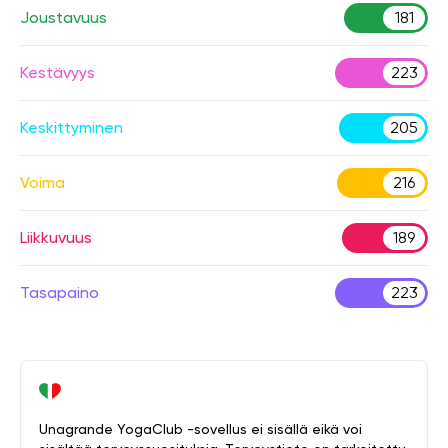
Joustavuus
181
Kestävyys
223
Keskittyminen
205
Voima
216
Liikkuvuus
189
Tasapaino
223
Unagrande YogaClub -sovellus ei sisällä eikä voi