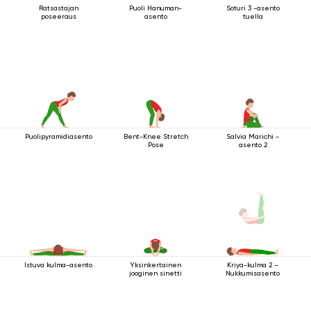
Ratsastajan
Puoli Hanuman-
Soturi 3 -asento
poseeraus
asento
tuella
Puolipyramidiasento
Bent-Knee Stretch
Salvia Marichi -
Pose
asento 2
Istuva kulma-asento
Yksinkertainen
Kriya-kulma 2 –
jooginen sinetti
Nukkumisasento