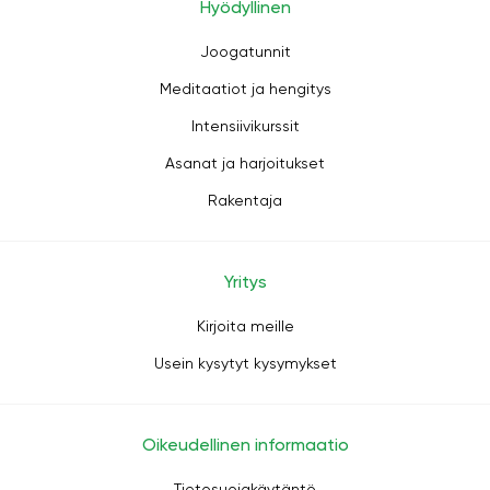
Hyödyllinen
Joogatunnit
Meditaatiot ja hengitys
Intensiivikurssit
Asanat ja harjoitukset
Rakentaja
Yritys
Kirjoita meille
Usein kysytyt kysymykset
Oikeudellinen informaatio
Tietosuojakäytäntö