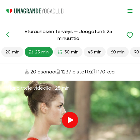
Eturauhasen terveys — Joogatunti 25
Valmiit oppitunnit
Seksi
minuuttia
20 min
25 min
30 min
45 min
60 min
90
20 asanaa
1237 pistettä
170 kcal
Harjoittele videolla ·
25 min