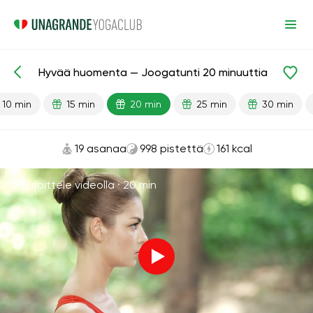
Hyvää huomenta — Joogatunti 20 minuuttia
Valmiit oppitunnit
Energia
10 min
15 min
20 min
25 min
30 min
19 asanaa
998 pistettä
161 kcal
Harjoittele videolla ·
20 min