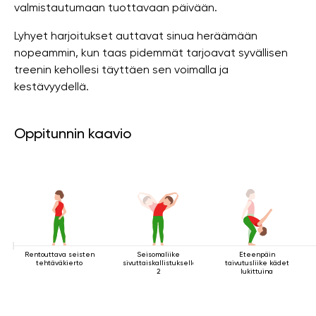
valmistautumaan tuottavaan päivään.
Lyhyet harjoitukset auttavat sinua heräämään
nopeammin, kun taas pidemmät tarjoavat syvällisen
treenin kehollesi täyttäen sen voimalla ja
kestävyydellä.
Oppitunnin kaavio
Rentouttava seisten
Seisomaliike
Eteenpäin
tehtäväkierto
sivuttaiskallistuksella
taivutusliike kädet
2
lukittuina