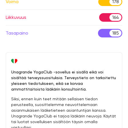
Voima
178
Liikkuvuus
164
Tasapaino
185
Unagrande YogaClub -sovellus ei sisällä eikä voi
sisältää terveyssuosituksia. Terveystieto on tarkoitettu
yleiseen tiedotukseen, eikä se korvaa
ammattitaitoista lääkärin konsultointia.
Siksi, ennen kuin teet mitään sellaisen tiedon
perusteella, suosittelemme neuvottelemaan
asianmukaisen lääketieteen asiantuntijan kanssa.
Unagrande YogaClub ei tarjoa lääkärin neuvoja. Käytät
tai luotat sovelluksen sisältöön täysin omalla
vastuullasi.