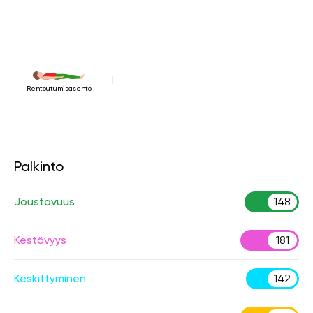
Rentoutumisasento
Palkinto
Joustavuus
148
Kestävyys
181
Keskittyminen
142