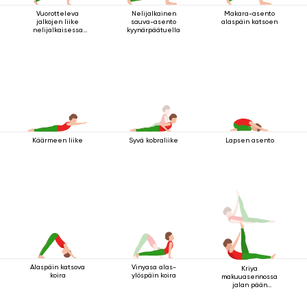
Vuorotteleva
Nelijalkainen
Makara-asento
jalkojen liike
sauva-asento
alaspäin katsoen
nelijalkaisessa
kyynärpäätuella
sauva-asennossa
Käärmeen liike
Syvä kobraliike
Lapsen asento
Alaspäin katsova
Vinyasa alas-
Kriya
koira
ylöspäin koira
makuuasennossa
jalan pään
yläpuolella 2