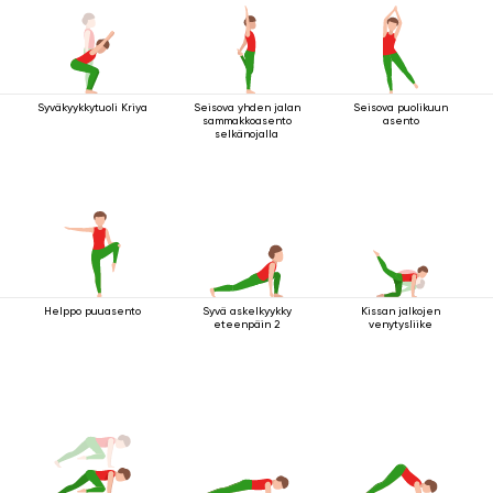
Syväkyykkytuoli Kriya
Seisova yhden jalan
Seisova puolikuun
sammakkoasento
asento
selkänojalla
Helppo puuasento
Syvä askelkyykky
Kissan jalkojen
eteenpäin 2
venytysliike