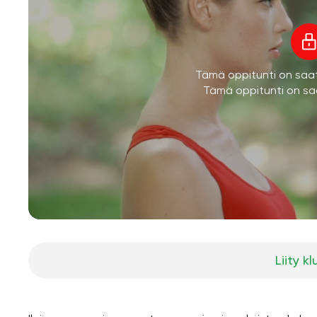
Tämä oppitunti on saatav
Tämä oppitunti on saa
Liity kl