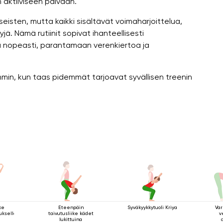
 aktiiviseen päivään.
seisten, mutta kaikki sisältävät voimaharjoittelua,
yjä. Nämä rutiinit sopivat ihanteellisesti
sia nopeasti, parantamaan verenkiertoa ja
in, kun taas pidemmät tarjoavat syvällisen treenin
ke
Eteenpäin
Syväkyykkytuoli Kriya
Var
tuksella
taivutusliike kädet
v
lukittuina