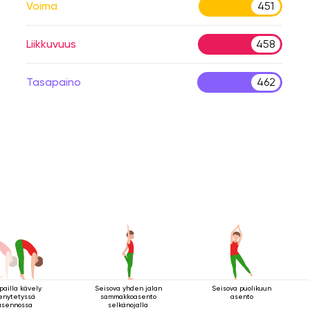
Voima
451
Liikkuvuus
458
Tasapaino
462
pailla kävely
Seisova yhden jalan
Seisova puolikuun
enytetyssä
sammakkoasento
asento
asennossa
selkänojalla