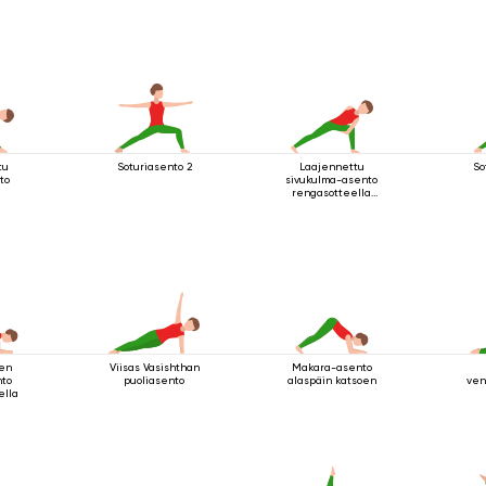
tu
Soturiasento 2
Laajennettu
So
to
sivukulma-asento
rengasotteella
polven alapuolelta
nen
Viisas Vasishthan
Makara-asento
nto
puoliasento
alaspäin katsoen
ven
ella