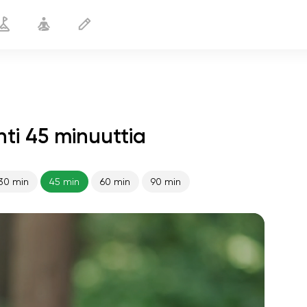
i 45 minuuttia
30 min
45 min
60 min
90 min
sielun lento
01:44
sisäinen rauha
01:27