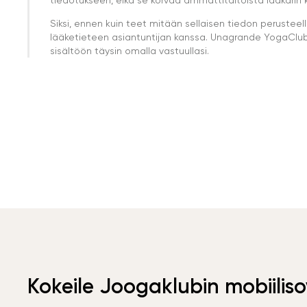
Siksi, ennen kuin teet mitään sellaisen tiedon perust
lääketieteen asiantuntijan kanssa. Unagrande YogaClub e
sisältöön täysin omalla vastuullasi.
Kokeile Joogaklubin mobiiliso