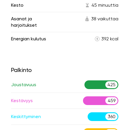
Kesto
45 minuuttia
Asanat ja
38 vaikuttaa
harjoitukset
Energian kulutus
392 kcal
Palkinto
Joustavuus
425
Kestävyys
459
Keskittyminen
360