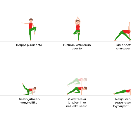
Helppo puuasento
Puolikas lootuspuun
Laajennet
asento
kolmioasen
Kissan jalkojen
Vuorotteleva
Nelijalkai
venytysliike
jalkojen liike
sauva-ase
nelijalkaisessa
kyynärpäätu
sauva-asennossa