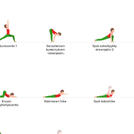
turiasento 1
Seisomaisen
Syvä askelkyykky
kumarruksen
eteenpäin 2
isovarpaan
tarttuminen
Kissan
Käärmeen liike
Syvä kobraliike
yttelyasento