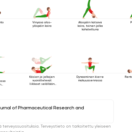
Vinyasa alas-
Alaspäin katsova
P
nto
ylöspäin koira
koira, toinen jalka
kohotettuna
Käsien ja jalkojen
Dynaaminen kierre
Rent
vuorottelevat
makuuasennossa
ossa
liikkeet selällään
n
maatessa
 2
ournal of Pharmaceutical Research and
ä terveyssuosituksia. Terveystieto on tarkoitettu yleiseen
onsultointia.