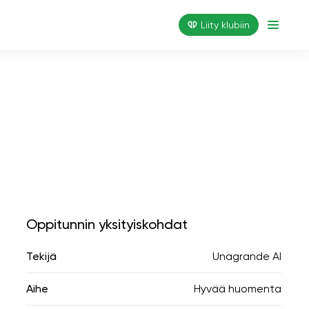
Liity klubiin
Oppitunnin yksityiskohdat
Tekijä
Unagrande AI
Aihe
Hyvää huomenta