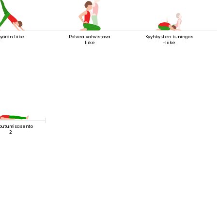
yörän liike
Polvea vahvistava
Kyyhkysten kuningas
liike
-liike
outumisasento
2