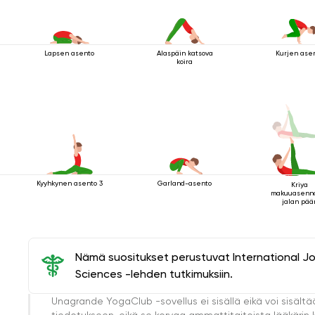
Lapsen asento
Alaspäin katsova
Kurjen ase
koira
Kyyhkynen asento 3
Garland-asento
Kriya
makuuasenn
jalan pää
yläpuolella
Nämä suositukset perustuvat International J
Sciences -lehden tutkimuksiin.
Unagrande YogaClub -sovellus ei sisällä eikä voi sisältä
tiedotukseen, eikä se korvaa ammattitaitoista lääkärin k