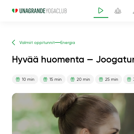
Valmiit oppitunnit
Energia
Hyvää huomenta — Joogatunt
10 min
15 min
20 min
25 min