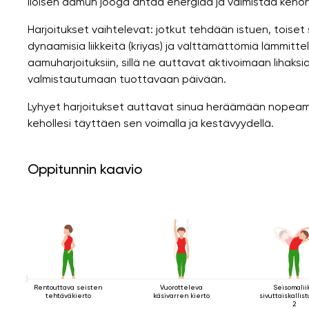
Iloisen aamun jooga antaa energiaa ja valmistaa kehon
Harjoitukset vaihtelevat: jotkut tehdään istuen, toiset 
dynaamisia liikkeitä (kriyas) ja välttämättömiä lämmittel
aamuharjoituksiin, sillä ne auttavat aktivoimaan lihak
valmistautumaan tuottavaan päivään.
Lyhyet harjoitukset auttavat sinua heräämään nopeamm
kehollesi täyttäen sen voimalla ja kestävyydellä.
Oppitunnin kaavio
Rentouttava seisten
Vuorotteleva
Seisomalii
tehtäväkierto
käsivarren kierto
sivuttaiskallis
2