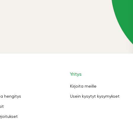
Yritys
Kirjoita meille
ja hengitys
Usein kysytyt kysymykset
sit
rjoitukset