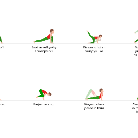
o 1
Syvä askelkyykky
Kissan jalkojen
V
eteenpäin 2
venytysliike
ja
nel
sau
sova
Vinyasa alas-
Ala
Kurjen asento
ylöspäin koira
koir
k