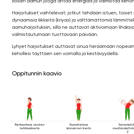
Iloisen aamun jooga antaa energiaa ja valmistaa kehon
Harjoitukset vaihtelevat: jotkut tehdään istuen, toiset 
dynaamisia liikkeitä (kriyas) ja välttämättömiä lämmittel
aamuharjoituksiin, sillä ne auttavat aktivoimaan lihak
valmistautumaan tuottavaan päivään.
Lyhyet harjoitukset auttavat sinua heräämään nopeamm
kehollesi täyttäen sen voimalla ja kestävyydellä.
Oppitunnin kaavio
Rentouttava seisten
Vuorotteleva
Seisomalii
tehtäväkierto
käsivarren kierto
sivuttaiskallis
2