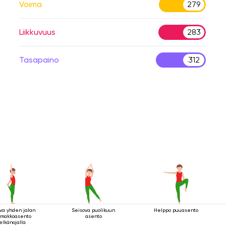
Voima
279
Liikkuvuus
283
Tasapaino
312
va yhden jalan
Seisova puolikuun
Helppo puuasento
makkoasento
asento
elkänojalla