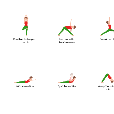
Puolikas lootuspuun
Laajennettu
Soturiasent
asento
kolmioasento
Käärmeen liike
Syvä kobraliike
Alaspäin kat
koira