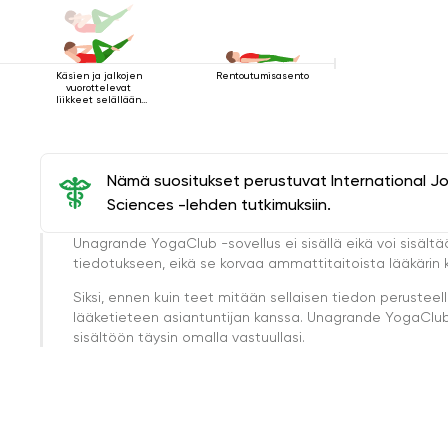
Käsien ja jalkojen
Rentoutumisasento
vuorottelevat
liikkeet selällään
maatessa
Nämä suositukset perustuvat International J
Sciences -lehden tutkimuksiin.
Unagrande YogaClub -sovellus ei sisällä eikä voi sisältä
tiedotukseen, eikä se korvaa ammattitaitoista lääkärin k
Siksi, ennen kuin teet mitään sellaisen tiedon perust
lääketieteen asiantuntijan kanssa. Unagrande YogaClub e
sisältöön täysin omalla vastuullasi.