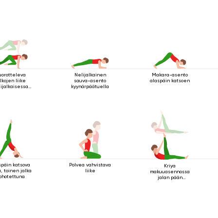
uorotteleva
Nelijalkainen
Makara-asento
lkojen liike
sauva-asento
alaspäin katsoen
ijalkaisessa
kyynärpäätuella
va-asennossa
späin katsova
Polvea vahvistava
Kriya
a, toinen jalka
liike
makuuasennossa
ohotettuna
jalan pään
yläpuolella 2