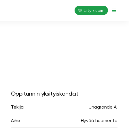
Liity klubiin
Oppitunnin yksityiskohdat
Tekijä
Unagrande AI
Aihe
Hyvää huomenta