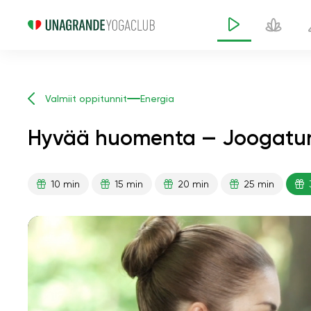
Valmiit oppitunnit
Energia
Hyvää huomenta — Joogatunt
10 min
15 min
20 min
25 min