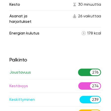
Kesto
30 minuuttia
Asanat ja
26 vaikuttaa
harjoitukset
Energian kulutus
178 kcal
Palkinto
Joustavuus
276
Kestävyys
274
Keskittyminen
239