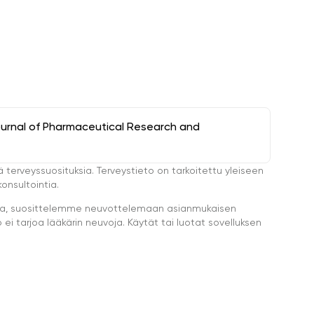
ournal of Pharmaceutical Research and
ä terveyssuosituksia. Terveystieto on tarkoitettu yleiseen
onsultointia.
eella, suosittelemme neuvottelemaan asianmukaisen
i tarjoa lääkärin neuvoja. Käytät tai luotat sovelluksen