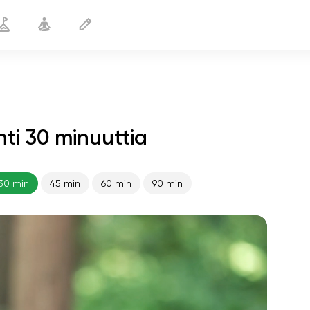
i 30 minuuttia
Hyvää huomenta
30 min
30 min
45 min
60 min
90 min
sielun lento
01:44
sisäinen rauha
01:27