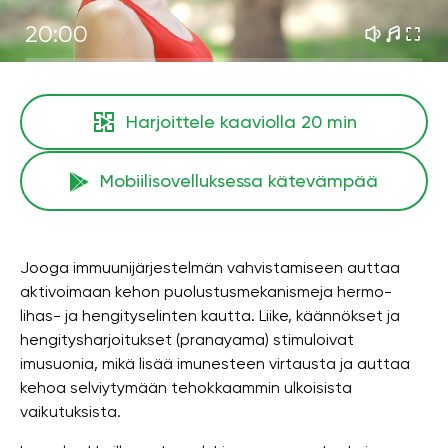
20:00
Harjoittele kaaviolla
20 min
Mobiilisovelluksessa kätevämpää
Jooga immuunijärjestelmän vahvistamiseen auttaa
aktivoimaan kehon puolustusmekanismeja hermo-
lihas- ja hengityselinten kautta. Liike, käännökset ja
hengitysharjoitukset (pranayama) stimuloivat
imusuonia, mikä lisää imunesteen virtausta ja auttaa
kehoa selviytymään tehokkaammin ulkoisista
vaikutuksista.