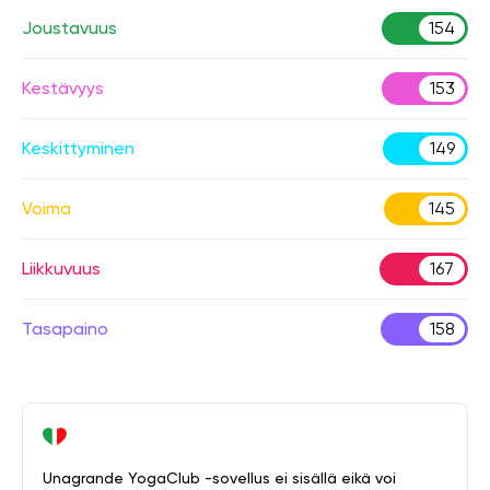
Joustavuus
154
Kestävyys
153
Keskittyminen
149
Voima
145
Liikkuvuus
167
Tasapaino
158
Unagrande YogaClub -sovellus ei sisällä eikä voi