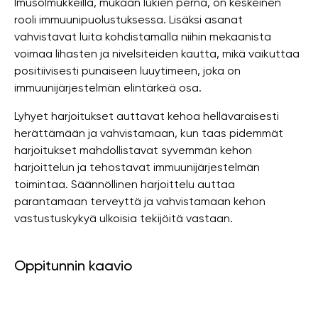
Imusolmukkeilla, mukaan lukien perna, on keskeinen
rooli immuunipuolustuksessa. Lisäksi asanat
vahvistavat luita kohdistamalla niihin mekaanista
voimaa lihasten ja nivelsiteiden kautta, mikä vaikuttaa
positiivisesti punaiseen luuytimeen, joka on
immuunijärjestelmän elintärkeä osa.
Lyhyet harjoitukset auttavat kehoa hellävaraisesti
herättämään ja vahvistamaan, kun taas pidemmät
harjoitukset mahdollistavat syvemmän kehon
harjoittelun ja tehostavat immuunijärjestelmän
toimintaa. Säännöllinen harjoittelu auttaa
parantamaan terveyttä ja vahvistamaan kehon
vastustuskykyä ulkoisia tekijöitä vastaan.
Oppitunnin kaavio