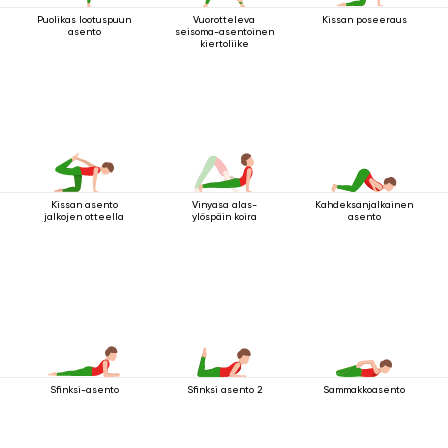
Puolikas lootuspuun
Vuorotteleva
Kissan poseeraus
asento
seisoma-asentoinen
kiertoliike
Kissan asento
Vinyasa alas-
Kahdeksanjalkainen
jalkojen otteella
ylöspäin koira
asento
Sfinksi-asento
Sfinksi asento 2
Sammakkoasento