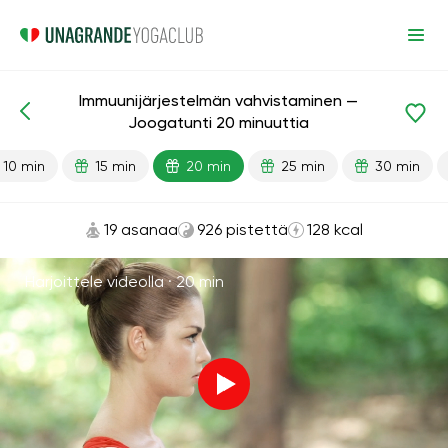
Immuunijärjestelmän vahvistaminen —
Valmiit oppitunnit
Immuniteetti
Joogatunti 20 minuuttia
10 min
15 min
20 min
25 min
30 min
19 asanaa
926 pistettä
128 kcal
Harjoittele videolla ·
20 min