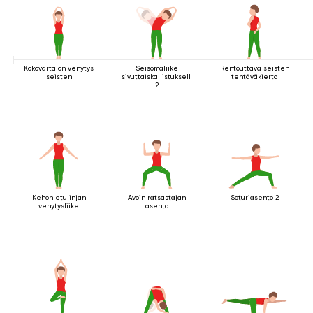
Kokovartalon venytys
Seisomaliike
Rentouttava seisten
seisten
sivuttaiskallistuksella
tehtäväkierto
2
Kehon etulinjan
Avoin ratsastajan
Soturiasento 2
venytysliike
asento