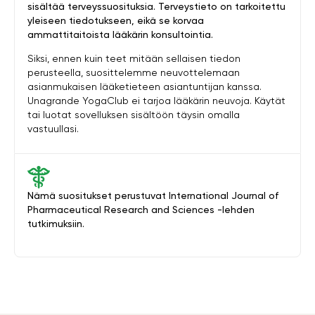
sisältää terveyssuosituksia. Terveystieto on tarkoitettu
yleiseen tiedotukseen, eikä se korvaa
ammattitaitoista lääkärin konsultointia.
Siksi, ennen kuin teet mitään sellaisen tiedon
perusteella, suosittelemme neuvottelemaan
asianmukaisen lääketieteen asiantuntijan kanssa.
Unagrande YogaClub ei tarjoa lääkärin neuvoja. Käytät
tai luotat sovelluksen sisältöön täysin omalla
vastuullasi.
Nämä suositukset perustuvat International Journal of
Pharmaceutical Research and Sciences -lehden
tutkimuksiin.