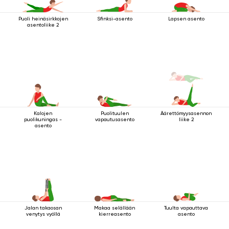
Puoli heinäsirkkojen
Sfinksi-asento
Lapsen asento
asentoliike 2
Kalojen
Puolituulen
Äärettömyysasennon
puolikuningas -
vapautusasento
liike 2
asento
Jalan takaosan
Makaa selällään
Tuulta vapauttava
venytys vyöllä
kierreasento
asento