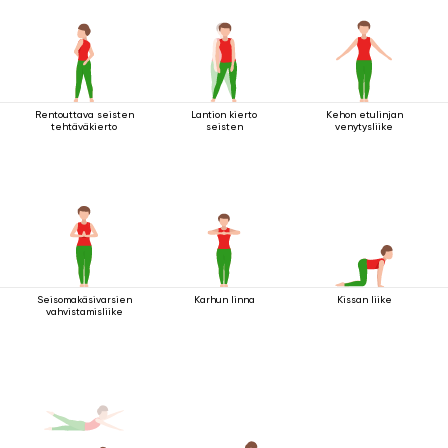
Rentouttava seisten
Lantion kierto
Kehon etulinjan
tehtäväkierto
seisten
venytysliike
Seisomakäsivarsien
Karhun linna
Kissan liike
vahvistamisliike