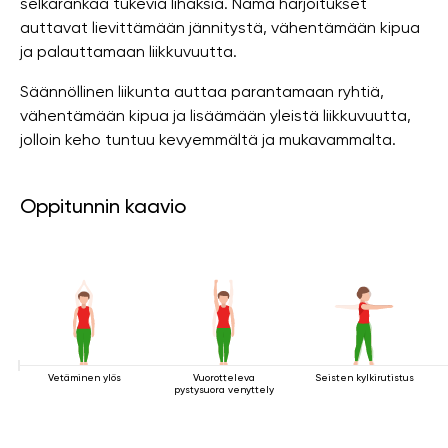
selkärankaa tukevia lihaksia. Nämä harjoitukset
auttavat lievittämään jännitystä, vähentämään kipua
ja palauttamaan liikkuvuutta.
Säännöllinen liikunta auttaa parantamaan ryhtiä,
vähentämään kipua ja lisäämään yleistä liikkuvuutta,
jolloin keho tuntuu kevyemmältä ja mukavammalta.
Oppitunnin kaavio
Vetäminen ylös
Vuorotteleva
Seisten kylkirutistus
pystysuora venyttely