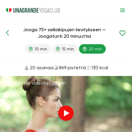
Jooga 75+ selkäkipujen lievitykseen —
Valmiit oppitunnit
Ikä
Joogatunti 20 minuuttia
10 min
15 min
20 min
20 asanaa
869 pistettä
130 kcal
Harjoittele videolla ·
20 min