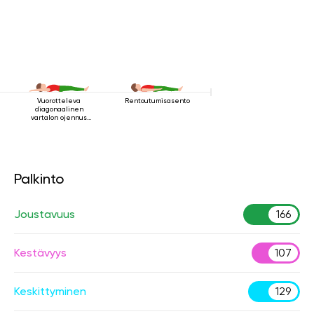
Vuorotteleva
Rentoutumisasento
diagonaalinen
vartalon ojennus
makuuasennossa
Palkinto
Joustavuus
166
Kestävyys
107
Keskittyminen
129