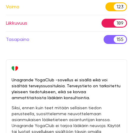
Voima
123
Liikkuvuus
189
Tasapaino
155
Unagrande YogaClub -sovellus ei sisällä eikä voi
sisältää terveyssuosituksia. Terveystieto on tarkoitettu
yleiseen tiedotukseen, eikä se korvaa
ammattitaitoista lääkärin konsultointia.
Siksi, ennen kuin teet mitään sellaisen tiedon
perusteella, suosittelemme neuvottelemaan
asianmukaisen lääketieteen asiantuntijan kanssa.
Unagrande YogaClub ei tarjoa lääkärin neuvoja. Käytät
tai luotat sovelluksen sisältöön täysin omalla