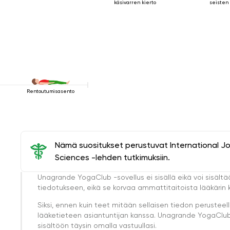
käsivarren kierto
seisten
Rentoutumisasento
Nämä suositukset perustuvat International J
Sciences -lehden tutkimuksiin.
Unagrande YogaClub -sovellus ei sisällä eikä voi sisältä
tiedotukseen, eikä se korvaa ammattitaitoista lääkärin k
Siksi, ennen kuin teet mitään sellaisen tiedon perust
lääketieteen asiantuntijan kanssa. Unagrande YogaClub e
sisältöön täysin omalla vastuullasi.