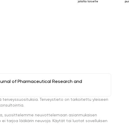
jalalta toiselle
pu
ournal of Pharmaceutical Research and
ä terveyssuosituksia. Terveystieto on tarkoitettu yleiseen
onsultointia.
eella, suosittelemme neuvottelemaan asianmukaisen
i tarjoa lääkärin neuvoja. Käytät tai luotat sovelluksen