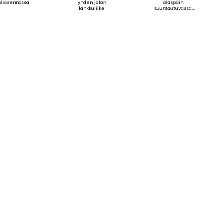
oliasennossa
yhden jalan
alaspäin
lankkuliike
suuntautuvassa
koirassa