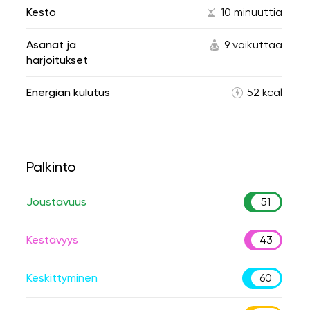
Kesto
10 minuuttia
Asanat ja
9 vaikuttaa
harjoitukset
Energian kulutus
52 kcal
Palkinto
Joustavuus
51
Kestävyys
43
Keskittyminen
60