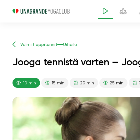
Valmiit oppitunnit
Urheilu
Jooga tennistä varten — Joog
10 min
15 min
20 min
25 min