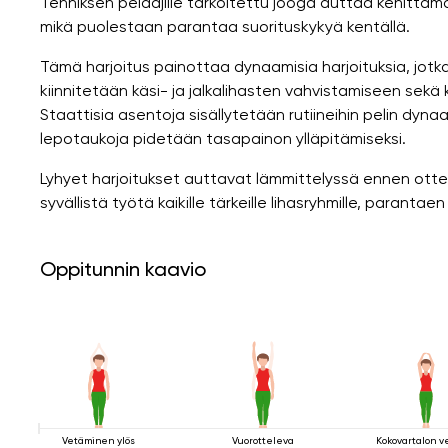
Tenniksen pelaajille tarkoitettu jooga auttaa kehittäm
mikä puolestaan ​​parantaa suorituskykyä kentällä.
Tämä harjoitus painottaa dynaamisia harjoituksia, jotk
kiinnitetään käsi- ja jalkalihasten vahvistamiseen sek
Staattisia asentoja sisällytetään rutiineihin pelin dyn
lepotaukoja pidetään tasapainon ylläpitämiseksi.
Lyhyet harjoitukset auttavat lämmittelyssä ennen otte
syvällistä työtä kaikille tärkeille lihasryhmille, parantae
Oppitunnin kaavio
Vetäminen ylös
Vuorotteleva
Kokovartalon v