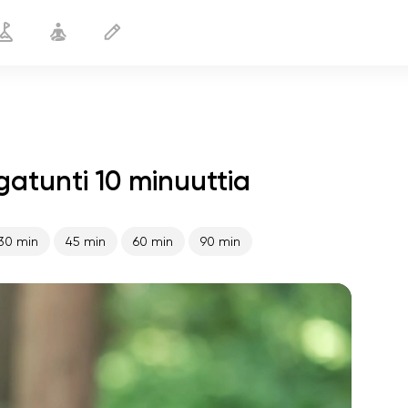
atunti 10 minuuttia
Jooga tennistä varten
10 min
30 min
45 min
60 min
90 min
sielun lento
01:44
sisäinen rauha
01:27