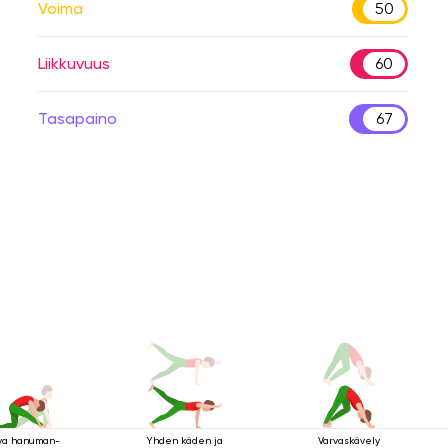
Voima
50
Liikkuvuus
60
Tasapaino
67
ya hanuman-
Yhden käden ja
Varvaskävely