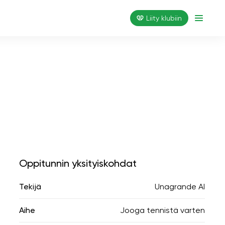
Liity klubiin
Oppitunnin yksityiskohdat
Tekijä
Unagrande AI
Aihe
Jooga tennistä varten