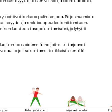
ään kestävyyttä, käsien voimaa ja koordinaatiota,
a ylläpitävät korkeaa pelin tempoa. Paljon huomiota
ä ketteryyden ja reaktionopeuden kehittämiseen.
aamisen luonteen tasapainottamiseksi, ja lyhyitä
lua, kun taas pidemmät harjoitukset tarjoavat
n vakautta ja itseluottamusta liikkeisiin kentällä.
enytys
Pallon pyöriminen
Kriya matala rulla
Kri