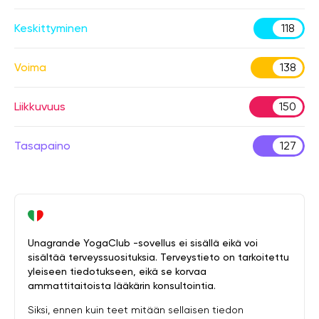
Keskittyminen
118
Voima
138
Liikkuvuus
150
Tasapaino
127
Unagrande YogaClub -sovellus ei sisällä eikä voi
sisältää terveyssuosituksia. Terveystieto on tarkoitettu
yleiseen tiedotukseen, eikä se korvaa
ammattitaitoista lääkärin konsultointia.
Siksi, ennen kuin teet mitään sellaisen tiedon