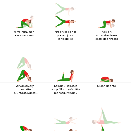
Kriya hanuman-
Yhden käden ja
Käsien
puoliasennossa
yhden jalan
vahvistaminen
lankkuliike
kissa-asennossa
Varvaskävely
Koiran ulkoilutus
Sikiön asento
alaspäin
varpaillaan ylöspäin
suuntautuvassa
menosuuntaan 2
koirassa