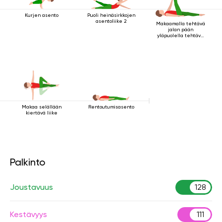
Puoli heinäsirkkojen
Kurjen asento
asentoliike 2
Makaamalla tehtävä
jalan pään
yläpuolella tehtävä
kriya
Makaa selällään
Rentoutumisasento
kiertävä liike
Palkinto
Joustavuus
128
Kestävyys
111