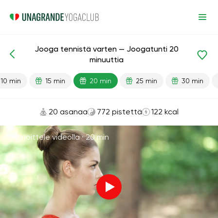
Jooga tennistä varten — Joogatunti 20
Valmiit oppitunnit
Urheilu
minuuttia
10 min
15 min
20 min
25 min
30 min
20 asanaa
772 pistettä
122 kcal
Harjoittele videolla ·
20 min