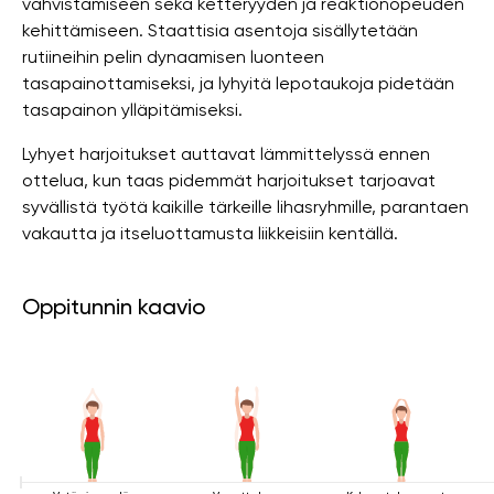
vahvistamiseen sekä ketteryyden ja reaktionopeuden
kehittämiseen. Staattisia asentoja sisällytetään
rutiineihin pelin dynaamisen luonteen
tasapainottamiseksi, ja lyhyitä lepotaukoja pidetään
tasapainon ylläpitämiseksi.
Lyhyet harjoitukset auttavat lämmittelyssä ennen
ottelua, kun taas pidemmät harjoitukset tarjoavat
syvällistä työtä kaikille tärkeille lihasryhmille, parantaen
vakautta ja itseluottamusta liikkeisiin kentällä.
Oppitunnin kaavio