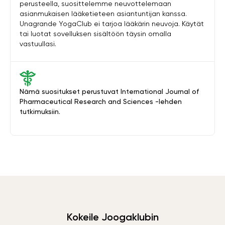
perusteella, suosittelemme neuvottelemaan
asianmukaisen lääketieteen asiantuntijan kanssa.
Unagrande YogaClub ei tarjoa lääkärin neuvoja. Käytät
tai luotat sovelluksen sisältöön täysin omalla
vastuullasi.
Nämä suositukset perustuvat International Journal of
Pharmaceutical Research and Sciences -lehden
tutkimuksiin.
Kokeile Joogaklubin