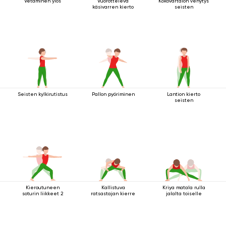
Vetäminen ylös
Vuorotteleva
Kokovartalon venytys
käsivarren kierto
seisten
Seisten kylkirutistus
Pallon pyöriminen
Lantion kierto
seisten
Kieroutuneen
Kallistuva
Kriya matala rulla
soturin liikkeet 2
ratsastajan kierre
jalalta toiselle