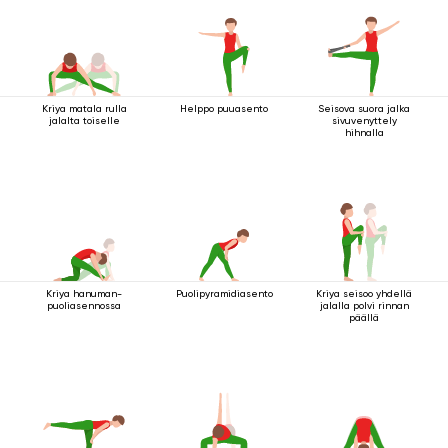
Kriya matala rulla
Helppo puuasento
Seisova suora jalka
jalalta toiselle
sivuvenyttely
hihnalla
Kriya hanuman-
Puolipyramidiasento
Kriya seisoo yhdellä
puoliasennossa
jalalla polvi rinnan
päällä