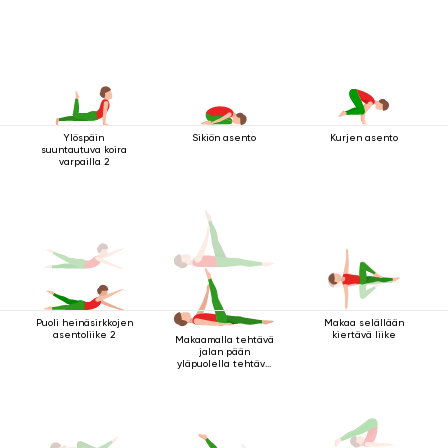
Ylöspäin
Sikiön asento
Kurjen asento
suuntautuva koira
varpailla 2
Puoli heinäsirkkojen
Makaa selällään
asentoliike 2
kiertävä liike
Makaamalla tehtävä
jalan pään
yläpuolella tehtävä
kriya