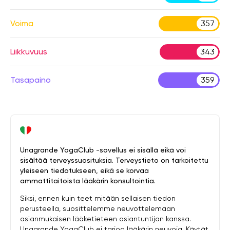
Voima
357
Liikkuvuus
343
Tasapaino
359
Unagrande YogaClub -sovellus ei sisällä eikä voi
sisältää terveyssuosituksia. Terveystieto on tarkoitettu
yleiseen tiedotukseen, eikä se korvaa
ammattitaitoista lääkärin konsultointia.
Siksi, ennen kuin teet mitään sellaisen tiedon
perusteella, suosittelemme neuvottelemaan
asianmukaisen lääketieteen asiantuntijan kanssa.
Unagrande YogaClub ei tarjoa lääkärin neuvoja. Käytät