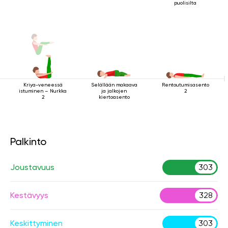
puolisilta
Kriya-veneessä
Selällään makaava
Rentoutumisasento
istuminen – Nurkka
ja jalkojen
2
2
kiertoasento
Palkinto
Joustavuus
303
Kestävyys
328
Keskittyminen
303