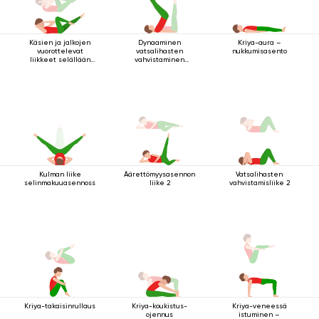
Käsien ja jalkojen
Dynaaminen
Kriya-aura –
vuorottelevat
vatsalihasten
nukkumisasento
liikkeet selällään
vahvistaminen
maatessa
makuuasennossa
Kulman liike
Äärettömyysasennon
Vatsalihasten
selinmakuuasennossa
liike 2
vahvistamisliike 2
Kriya-takaisinrullaus
Kriya-koukistus-
Kriya-veneessä
ojennus
istuminen –