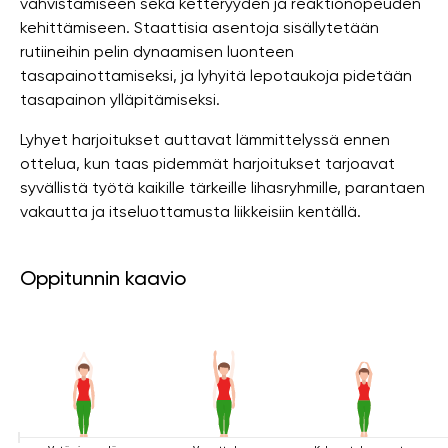
vahvistamiseen sekä ketteryyden ja reaktionopeuden
kehittämiseen. Staattisia asentoja sisällytetään
rutiineihin pelin dynaamisen luonteen
tasapainottamiseksi, ja lyhyitä lepotaukoja pidetään
tasapainon ylläpitämiseksi.
Lyhyet harjoitukset auttavat lämmittelyssä ennen
ottelua, kun taas pidemmät harjoitukset tarjoavat
syvällistä työtä kaikille tärkeille lihasryhmille, parantaen
vakautta ja itseluottamusta liikkeisiin kentällä.
Oppitunnin kaavio