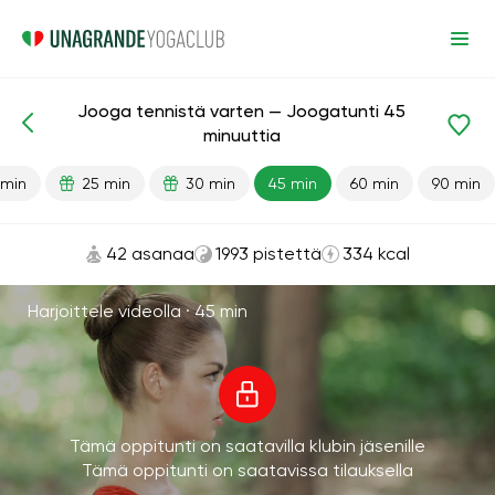
Jooga tennistä varten — Joogatunti 45
Valmiit oppitunnit
Urheilu
minuuttia
 min
25 min
30 min
45 min
60 min
90 min
42 asanaa
1993 pistettä
334 kcal
Harjoittele videolla ·
45 min
Tämä oppitunti on saatavilla klubin jäsenille
Tämä oppitunti on saatavissa tilauksella