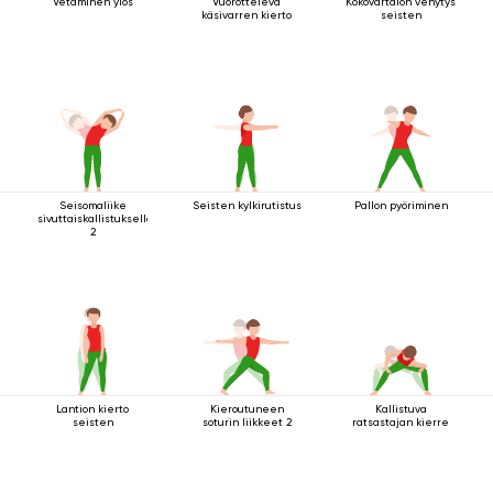
Vetäminen ylös
Vuorotteleva
Kokovartalon venytys
käsivarren kierto
seisten
Seisomaliike
Seisten kylkirutistus
Pallon pyöriminen
sivuttaiskallistuksella
2
Lantion kierto
Kieroutuneen
Kallistuva
seisten
soturin liikkeet 2
ratsastajan kierre