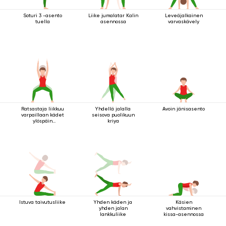
Soturi 3 -asento
Liike jumalatar Kalin
Leveäjalkainen
tuella
asennossa
varvaskävely
Ratsastaja liikkuu
Yhdellä jalalla
Avoin jänisasento
varpaillaan kädet
seisova puolikuun
ylöspäin
kriya
ojennettuina
Istuva taivutusliike
Yhden käden ja
Käsien
yhden jalan
vahvistaminen
lankkuliike
kissa-asennossa