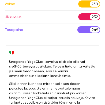
Voima
230
Liikkuvuus
232
Tasapaino
249
Unagrande YogaClub -sovellus ei sisällä eikä voi
sisältää terveyssuosituksia. Terveystieto on tarkoitettu
yleiseen tiedotukseen, eikä se korvaa
ammattitaitoista lääkärin konsultointia.
Siksi, ennen kuin teet mitään sellaisen tiedon
perusteella, suosittelemme neuvottelemaan
asianmukaisen lääketieteen asiantuntijan kanssa.
Unagrande YogaClub ei tarjoa lääkärin neuvoja. Käytät
tai luotat sovelluksen sisältöön täysin omalla