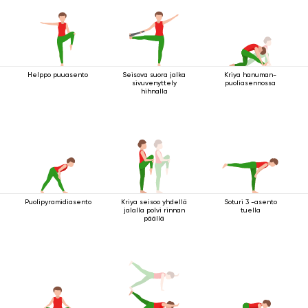
Helppo puuasento
Seisova suora jalka
Kriya hanuman-
sivuvenyttely
puoliasennossa
hihnalla
Puolipyramidiasento
Kriya seisoo yhdellä
Soturi 3 -asento
jalalla polvi rinnan
tuella
päällä