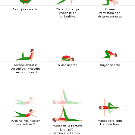
Avoin jänisasento
Yhden käden ja
Käsien
yhden jalan
vahvistaminen
lankkuliike
kissa-asennossa
Koiran ulkoilutus
Sikiön asento
Kurjen asento
varpaillaan ylöspäin
menosuuntaan 2
Puoli heinäsirkkojen
Makaa selällään
asentoliike 2
kiertävä liike
Makaamalla tehtävä
jalan pään
yläpuolella tehtävä