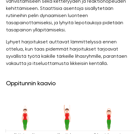
vahvistamiseen sekä ketteryyden ja reaktionopeuden
kehittämiseen. Staattisia asentoja sisällytetään
rutiineihin pelin dynaamisen luonteen
tasapainottamiseksi, ja lyhyitä lepotaukoja pidetään
tasapainon ylläpitämiseksi.
Lyhyet harjoitukset auttavat lämmittelyssä ennen
ottelua, kun taas pidemmät harjoitukset tarjoavat
syvällistä työtä kaikille tärkeille lihasryhmille, parantaen
vakautta ja itseluottamusta liikkeisiin kentällä.
Oppitunnin kaavio