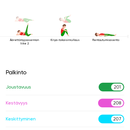
kriya
Äärettömyysasennon
Kriya-takaisinrullaus
Rentoutumisasento
liike 2
Palkinto
Joustavuus
201
Kestävyys
208
Keskittyminen
207