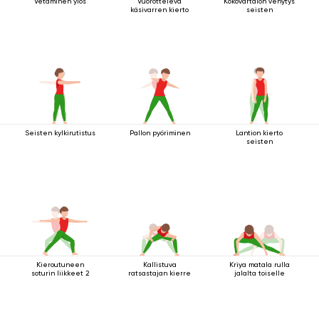
Vetäminen ylös
Vuorotteleva
Kokovartalon venytys
käsivarren kierto
seisten
Seisten kylkirutistus
Pallon pyöriminen
Lantion kierto
seisten
Kieroutuneen
Kallistuva
Kriya matala rulla
soturin liikkeet 2
ratsastajan kierre
jalalta toiselle