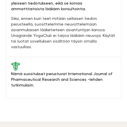
yleiseen tiedotukseen, eikä se korvaa
ammattitaitoista lääkärin konsultointia.
Siksi, ennen kuin teet mitään sellaisen tiedon
perusteella, suosittelemme neuvottelemaan
asianmukaisen lääketieteen asiantuntijan kanssa.
Unagrande YogaClub ei tarjoa lääkärin neuvoja. Käytät
tai luotat sovelluksen sisältöön täysin omalla
vastuullasi.
Nämä suositukset perustuvat International Journal of
Pharmaceutical Research and Sciences -lehden
tutkimuksiin.