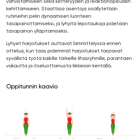
vahvistamiseen sekä ketteryyden ja reaktionopeuden
kehittämiseen. Staattisia asentoja sisällytetään
rutiineihin pelin dynaamisen luonteen
tasapainottamiseksi, ja lyhyitä lepotaukoja pidetään
tasapainon ylläpitämiseksi.
Lyhyet harjoitukset auttavat lämmittelyssä ennen
ottelua, kun taas pidemmät harjoitukset tarjoavat
syvällistä työtä kaikille tärkeille lihasryhmille, parantaen
vakautta ja itseluottamusta liikkeisiin kentällä.
Oppitunnin kaavio