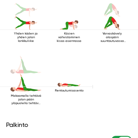
Yhden käden ja
Käsien
Varvaskävely
yhden jalan
vahvistaminen
alaspäin
lankkuliike
kissa-asennossa
suuntautuvassa
koirassa
Rentoutumisasento
Makaamalla tehtävä
jalan pään
yläpuolella tehtävä
kriya
Palkinto