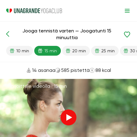
Jooga tennistä varten — Joogatunti 15
Valmiit oppitunnit
Urheilu
minuuttia
10 min
15 min
20 min
25 min
30 
14 asanaa
585 pistettä
88 kcal
Harjoittele videolla ·
15 min