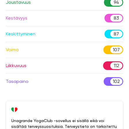
Joustavuus
94
Kestävyys
83
Keskittyminen
87
Voima
107
Liikkuvuus
112
Tasapaino
102
Unagrande YogaClub -sovellus ei sisällä eikä voi
sisältää terveyssuosituksia. Terveystieto on tarkoitettu