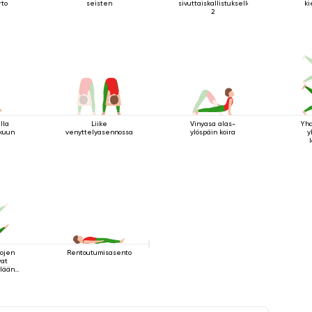
rto
seisten
sivuttaiskallistuksella
ki
2
lla
Liike
Vinyasa alas-
Yhd
ikuun
venyttelyasennossa
ylöspäin koira
y
kojen
Rentoutumisasento
vat
llään
a