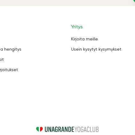
Yritys
Kirjoita meille
ja hengitys
Usein kysytyt kysymykset
sit
rjoitukset