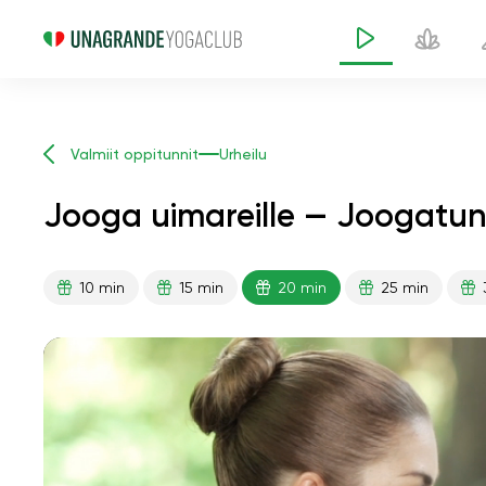
Valmiit oppitunnit
Urheilu
Jooga uimareille — Joogatunt
10 min
15 min
20 min
25 min