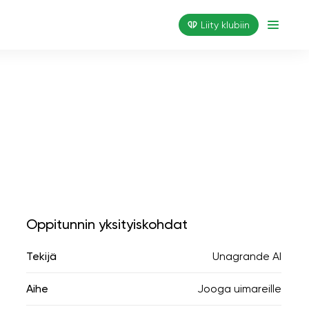
Liity klubiin
Oppitunnin yksityiskohdat
Tekijä
Unagrande AI
Aihe
Jooga uimareille