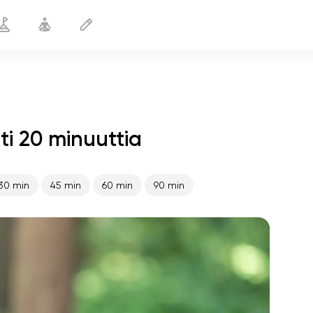
i 20 minuuttia
Jooga uimareille
20 min
30 min
45 min
60 min
90 min
sielun lento
01:44
sisäinen rauha
01:27