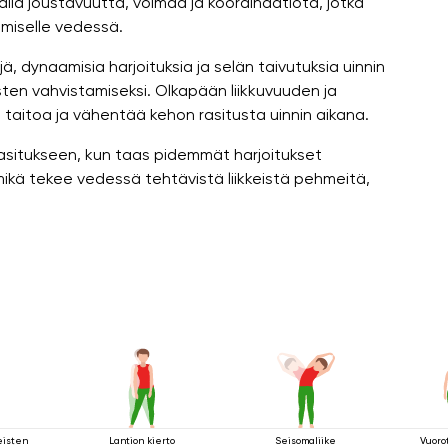
llä joustavuutta, voimaa ja koordinaatiota, jotka
umiselle vedessä.
ä, dynaamisia harjoituksia ja selän taivutuksia uinnin
sten vahvistamiseksi. Olkapään liikkuvuuden ja
taitoa ja vähentää kehon rasitusta uinnin aikana.
asitukseen, kun taas pidemmät harjoitukset
e, mikä tekee vedessä tehtävistä liikkeistä pehmeitä,
eisten
Lantion kierto
Seisomaliike
Vuoro