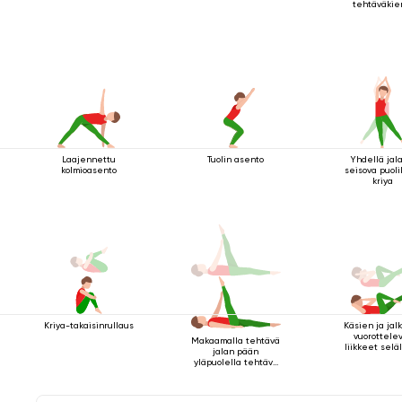
tehtäväkie
Laajennettu
Tuolin asento
Yhdellä jala
kolmioasento
seisova puol
kriya
Kriya-takaisinrullaus
Käsien ja jal
vuorottele
Makaamalla tehtävä
liikkeet selä
jalan pään
maatess
yläpuolella tehtävä
kriya