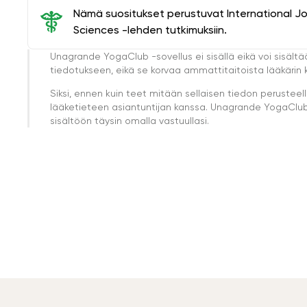
Nämä suositukset perustuvat International J
Sciences -lehden tutkimuksiin.
Unagrande YogaClub -sovellus ei sisällä eikä voi sisältä
tiedotukseen, eikä se korvaa ammattitaitoista lääkärin k
Siksi, ennen kuin teet mitään sellaisen tiedon perust
lääketieteen asiantuntijan kanssa. Unagrande YogaClub e
sisältöön täysin omalla vastuullasi.