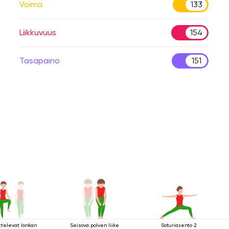
Voima
133
Liikkuvuus
154
Tasapaino
151
ttelevat lonkan
Seisova polven liike
Soturiasento 2