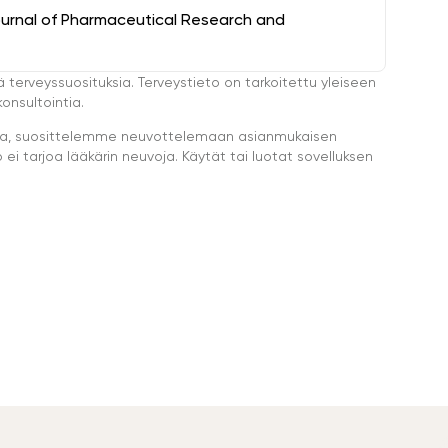
ournal of Pharmaceutical Research and
ä terveyssuosituksia. Terveystieto on tarkoitettu yleiseen
onsultointia.
eella, suosittelemme neuvottelemaan asianmukaisen
i tarjoa lääkärin neuvoja. Käytät tai luotat sovelluksen