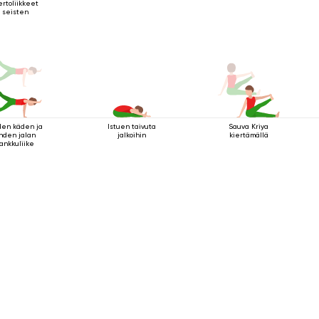
ertoliikkeet
seisten
en käden ja
Istuen taivuta
Sauva Kriya
hden jalan
jalkoihin
kiertämällä
lankkuliike