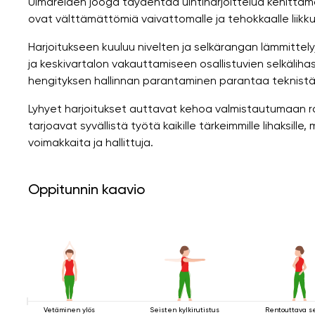
Uimareiden jooga täydentää uintiharjoittelua kehittämä
ovat välttämättömiä vaivattomalle ja tehokkaalle liikk
Harjoitukseen kuuluu nivelten ja selkärangan lämmittelyj
ja keskivartalon vakauttamiseen osallistuvien selkäliha
hengityksen hallinnan parantaminen parantaa teknistä 
Lyhyet harjoitukset auttavat kehoa valmistautumaan r
tarjoavat syvällistä työtä kaikille tärkeimmille lihaksill
voimakkaita ja hallittuja.
Oppitunnin kaavio
Vetäminen ylös
Seisten kylkirutistus
Rentouttava s