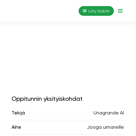
Liity klubiin
Oppitunnin yksityiskohdat
Tekijä
Unagrande AI
Aihe
Jooga uimareille