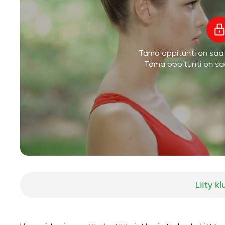
Tämä oppitunti on saatav
Tämä oppitunti on saa
Liity kl