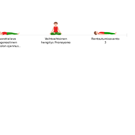
uorotteleva
Vaihtoehtoinen
Rentoutumisasento
agonaalinen
hengitys Pranayama
3
talon ojennus
uuasennossa