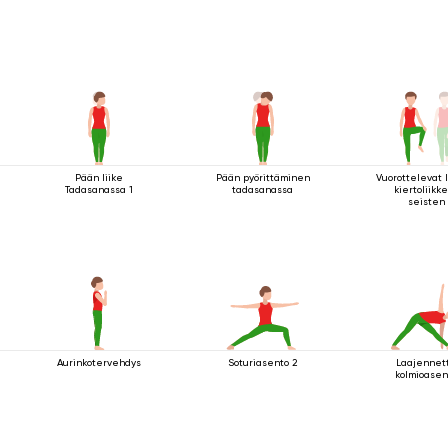
Pään liike
Pään pyörittäminen
Vuorottelevat 
Tadasanassa 1
tadasanassa
kiertoliikk
seisten
Aurinkotervehdys
Soturiasento 2
Laajennet
kolmioasen