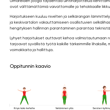
Uimareiden jooga täydentää uintiharjoittelua kehittämä
ovat välttämättömiä vaivattomalle ja tehokkaalle liikk
Harjoitukseen kuuluu nivelten ja selkärangan lämmittelyj
ja keskivartalon vakauttamiseen osallistuvien selkäliha
hengityksen hallinnan parantaminen parantaa teknistä 
Lyhyet harjoitukset auttavat kehoa valmistautumaan r
tarjoavat syvällistä työtä kaikille tärkeimmille lihaksill
voimakkaita ja hallittuja.
Oppitunnin kaavio
Kriya koko keholle
Vetäminen ylös
Seisten kylkiru