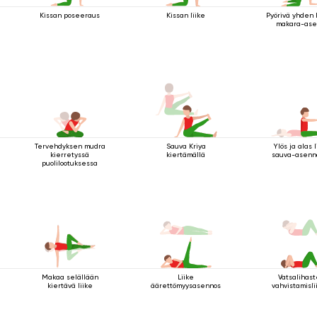
Kissan poseeraus
Kissan liike
Pyörivä yhden
makara-ase
Tervehdyksen mudra
Sauva Kriya
Ylös ja alas 
kierretyssä
kiertämällä
sauva-asenn
puolilootuksessa
Makaa selällään
Liike
Vatsalihas
kiertävä liike
äärettömyysasennossa
vahvistamisli