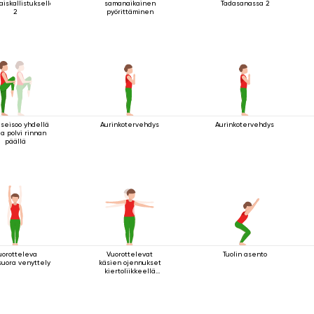
aiskallistuksella
samanaikainen
Tadasanassa 2
2
pyörittäminen
 seisoo yhdellä
Aurinkotervehdys
Aurinkotervehdys
la polvi rinnan
päällä
uorotteleva
Vuorottelevat
Tuolin asento
suora venyttely
käsien ojennukset
kiertoliikkeellä
seisten