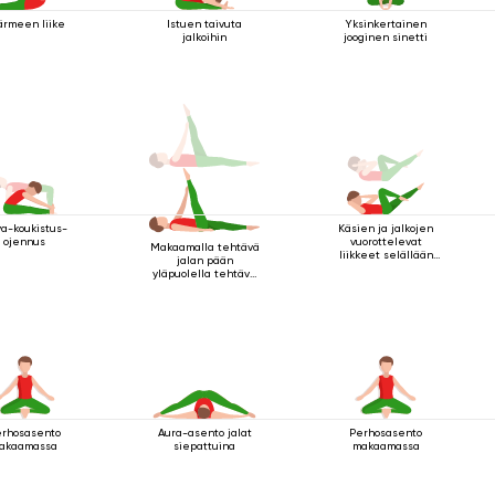
ärmeen liike
Istuen taivuta
Yksinkertainen
jalkoihin
jooginen sinetti
ya-koukistus-
Käsien ja jalkojen
ojennus
vuorottelevat
Makaamalla tehtävä
liikkeet selällään
jalan pään
maatessa
yläpuolella tehtävä
kriya
rhosasento
Aura-asento jalat
Perhosasento
akaamassa
siepattuina
makaamassa