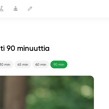
i 90 minuuttia
30 min
45 min
60 min
90 min
sielun lento
01:44
sisäinen rauha
01:27