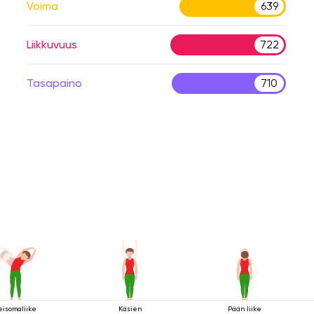
Voima
639
Liikkuvuus
722
Tasapaino
710
eisomaliike
Käsien
Pään liike