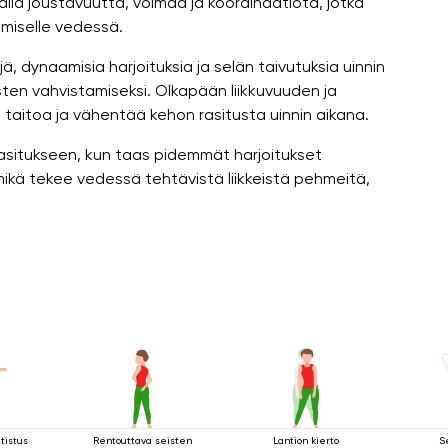
llä joustavuutta, voimaa ja koordinaatiota, jotka
umiselle vedessä.
ä, dynaamisia harjoituksia ja selän taivutuksia uinnin
sten vahvistamiseksi. Olkapään liikkuvuuden ja
taitoa ja vähentää kehon rasitusta uinnin aikana.
asitukseen, kun taas pidemmät harjoitukset
e, mikä tekee vedessä tehtävistä liikkeistä pehmeitä,
tistus
Rentouttava seisten
Lantion kierto
S