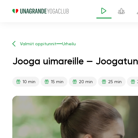
Valmiit oppitunnit
Urheilu
Jooga uimareille — Joogatunt
10 min
15 min
20 min
25 min