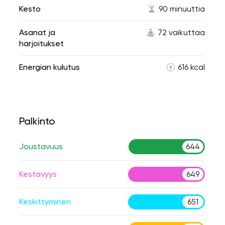
Kesto
90 minuuttia
Asanat ja
72 vaikuttaa
harjoitukset
Energian kulutus
616 kcal
Palkinto
Joustavuus
644
Kestävyys
649
Keskittyminen
651