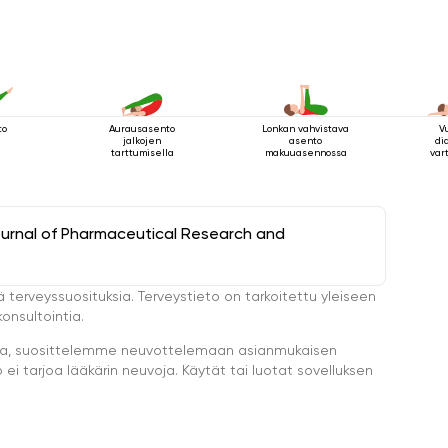
to
Aurausasento
Lonkan vahvistava
V
jalkojen
asento
di
tarttumisella
makuuasennossa
var
mak
ournal of Pharmaceutical Research and
ä terveyssuosituksia. Terveystieto on tarkoitettu yleiseen
onsultointia.
eella, suosittelemme neuvottelemaan asianmukaisen
i tarjoa lääkärin neuvoja. Käytät tai luotat sovelluksen