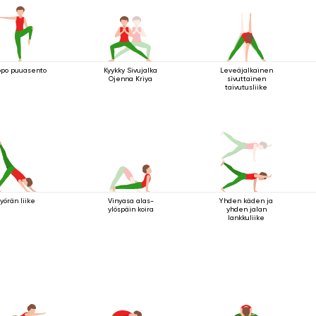
po puuasento
Kyykky Sivujalka
Leveäjalkainen
Ojenna Kriya
sivuttainen
taivutusliike
yörän liike
Vinyasa alas-
Yhden käden ja
ylöspäin koira
yhden jalan
lankkuliike