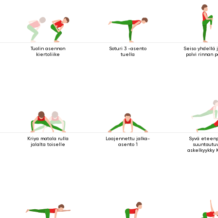
Tuolin asennon
Soturi 3 -asento
Seiso yhdellä j
kiertoliike
tuella
polvi rinnan p
Kriya matala rulla
Laajennettu jalka-
Syvä eteen
jalalta toiselle
asento 1
suuntautu
askelkyykky 