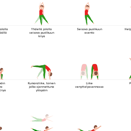
alalla
Yhdellä jalalla
Seisova puolikuun
Help
äällä
seisova puolikuun
asento
kriya
päin
Kumaraliike, toinen
Liike
P
va
jalka ojennettuna
venyttelyasennossa
Kriya
ylöspäin