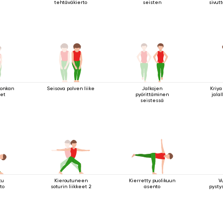
tehtäväkierto
seisten
sivutt
lonkan
Seisova polven liike
Jalkojen
Kriya
eet
pyörittäminen
jalal
seistessä
tu
Kieroutuneen
Kierretty puolikuun
V
to
soturin liikkeet 2
asento
pysty