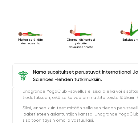
Makaa selällään
Ojenna käsivartesi
Saksiasen
kierreasento
ylöspäin
makuuasennosta
Nämä suositukset perustuvat International J
Sciences -lehden tutkimuksiin.
Unagrande YogaClub -sovellus ei sisällä eikä voi sisältä
tiedotukseen, eikä se korvaa ammattitaitoista lääkärin k
Siksi, ennen kuin teet mitään sellaisen tiedon perust
lääketieteen asiantuntijan kanssa. Unagrande YogaClub e
sisältöön täysin omalla vastuullasi.