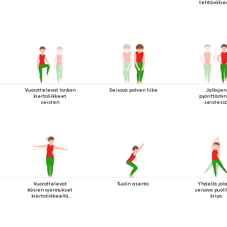
tehtäväkie
Vuorottelevat lonkan
Seisova polven liike
Jalkojen
kiertoliikkeet
pyörittämi
seisten
seistess
Vuorottelevat
Tuolin asento
Yhdellä jala
käsien ojennukset
seisova puol
kiertoliikkeellä
kriya
seisten