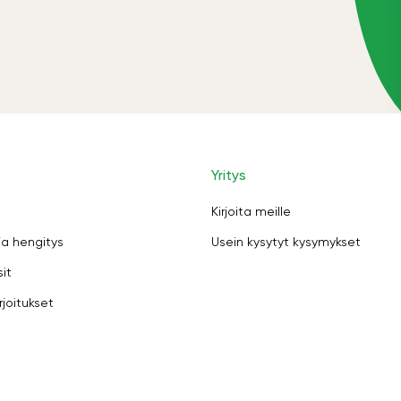
Yritys
Kirjoita meille
ja hengitys
Usein kysytyt kysymykset
sit
rjoitukset