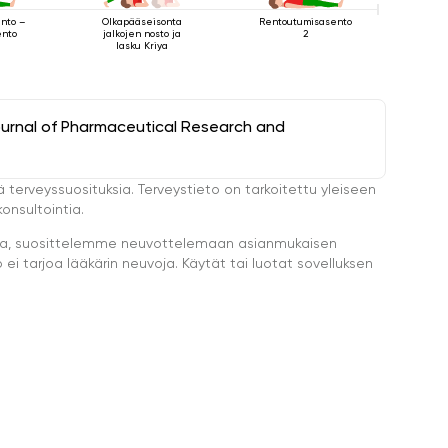
Rentoutumisasento
ento –
Olkapääseisonta
2
ento
jalkojen nosto ja
lasku Kriya
ournal of Pharmaceutical Research and
ä terveyssuosituksia. Terveystieto on tarkoitettu yleiseen
onsultointia.
eella, suosittelemme neuvottelemaan asianmukaisen
i tarjoa lääkärin neuvoja. Käytät tai luotat sovelluksen