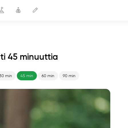
i 45 minuuttia
30 min
45 min
60 min
90 min
sielun lento
01:44
sisäinen rauha
01:27