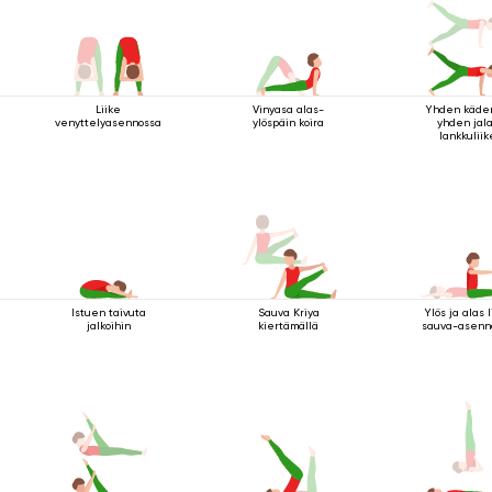
Liike
Vinyasa alas-
Yhden käde
venyttelyasennossa
ylöspäin koira
yhden jal
lankkuliik
Istuen taivuta
Sauva Kriya
Ylös ja alas 
jalkoihin
kiertämällä
sauva-asenn