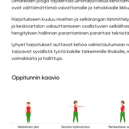
Uimareiden jooga täydentää uintiharjoittelua kehittämä
ovat välttämättömiä vaivattomalle ja tehokkaalle liikk
Harjoitukseen kuuluu nivelten ja selkärangan lämmittelyj
ja keskivartalon vakauttamiseen osallistuvien selkäliha
hengityksen hallinnan parantaminen parantaa teknistä 
Lyhyet harjoitukset auttavat kehoa valmistautumaan r
tarjoavat syvällistä työtä kaikille tärkeimmille lihaksill
voimakkaita ja hallittuja.
Oppitunnin kaavio
Vetäminen ylös
Seisten kylkirutistus
Rentouttava s