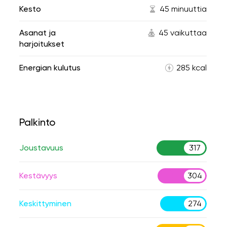
Kesto
45 minuuttia
Asanat ja
45 vaikuttaa
harjoitukset
Energian kulutus
285 kcal
Palkinto
Joustavuus
317
Kestävyys
304
Keskittyminen
274