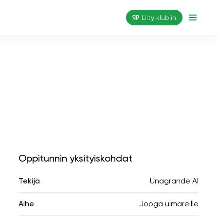
Liity klubiin
Oppitunnin yksityiskohdat
Tekijä
Unagrande AI
Aihe
Jooga uimareille