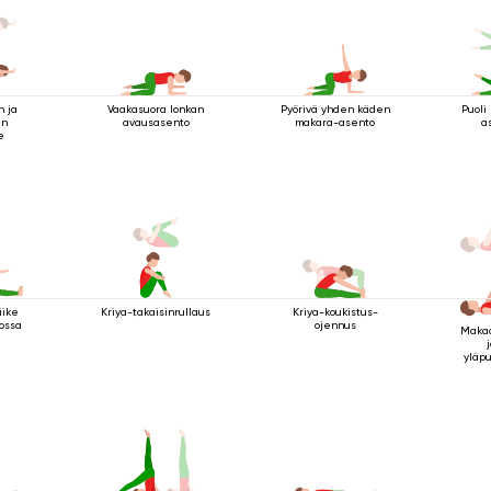
n ja
Vaakasuora lonkan
Pyörivä yhden käden
Puoli
an
avausasento
makara-asento
a
e
liike
Kriya-takaisinrullaus
Kriya-koukistus-
ossa
ojennus
Makaa
yläpu