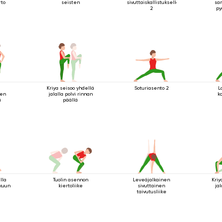
rto
seisten
sivuttaiskallistuksella
sa
2
py
Kriya seisoo yhdellä
Soturiasento 2
L
nen
jalalla polvi rinnan
k
ä
päällä
lla
Tuolin asennon
Leveäjalkainen
Kriy
ikuun
kiertoliike
sivuttainen
jal
taivutusliike