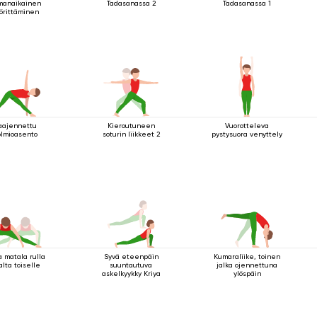
manaikainen
Tadasanassa 2
Tadasanassa 1
örittäminen
aajennettu
Kieroutuneen
Vuorotteleva
olmioasento
soturin liikkeet 2
pystysuora venyttely
a matala rulla
Syvä eteenpäin
Kumaraliike, toinen
alta toiselle
suuntautuva
jalka ojennettuna
askelkyykky Kriya
ylöspäin