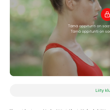
Tämä oppitunti on saatav
Tämä oppitunti on saa
Liity kl