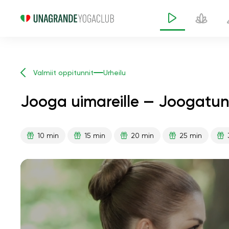
Valmiit oppitunnit
Urheilu
Jooga uimareille — Joogatunt
10 min
15 min
20 min
25 min