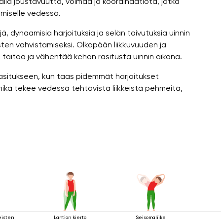
llä joustavuutta, voimaa ja koordinaatiota, jotka
umiselle vedessä.
ä, dynaamisia harjoituksia ja selän taivutuksia uinnin
sten vahvistamiseksi. Olkapään liikkuvuuden ja
taitoa ja vähentää kehon rasitusta uinnin aikana.
asitukseen, kun taas pidemmät harjoitukset
e, mikä tekee vedessä tehtävistä liikkeistä pehmeitä,
eisten
Lantion kierto
Seisomaliike