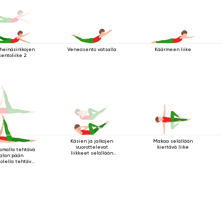
 heinäsirkkojen
Veneasento vatsalla
Käärmeen liike
sentoliike 2
Käsien ja jalkojen
Makaa selällään
vuorottelevat
kiertävä liike
malla tehtävä
liikkeet selällään
jalan pään
maatessa
olella tehtävä
kriya