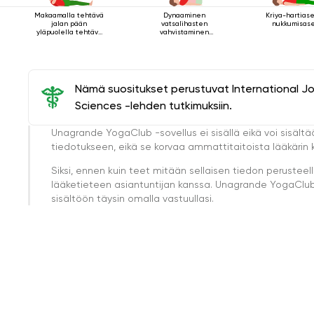
Makaamalla tehtävä
Dynaaminen
Kriya-hartias
jalan pään
vatsalihasten
nukkumisas
yläpuolella tehtävä
vahvistaminen
kriya kiinnityksen
makuuasennossa
kanssa
Nämä suositukset perustuvat International J
Sciences -lehden tutkimuksiin.
Unagrande YogaClub -sovellus ei sisällä eikä voi sisältä
tiedotukseen, eikä se korvaa ammattitaitoista lääkärin k
Siksi, ennen kuin teet mitään sellaisen tiedon perust
lääketieteen asiantuntijan kanssa. Unagrande YogaClub e
sisältöön täysin omalla vastuullasi.