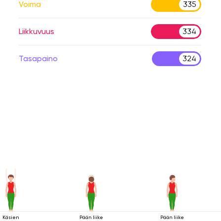
Voima
335
Liikkuvuus
334
Tasapaino
324
Käsien
Pään liike
Pään liike