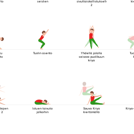
rto
seisten
sivuttaiskallistuksella
ki
2
tu
Tuolin asento
Yhdellä jalalla
Tu
to
seisova puolikuun
kriya
kkojen
Istuen taivuta
Sauva Kriya
Kriya
 2
jalkoihin
kiertämällä