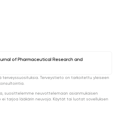
ournal of Pharmaceutical Research and
ä terveyssuosituksia. Terveystieto on tarkoitettu yleiseen
onsultointia.
eella, suosittelemme neuvottelemaan asianmukaisen
i tarjoa lääkärin neuvoja. Käytät tai luotat sovelluksen