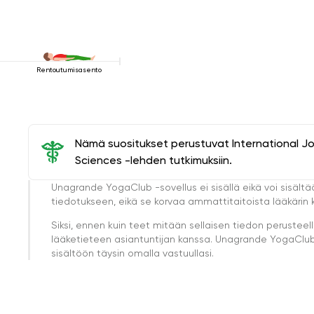
Rentoutumisasento
Nämä suositukset perustuvat International J
Sciences -lehden tutkimuksiin.
Unagrande YogaClub -sovellus ei sisällä eikä voi sisältä
tiedotukseen, eikä se korvaa ammattitaitoista lääkärin k
Siksi, ennen kuin teet mitään sellaisen tiedon perust
lääketieteen asiantuntijan kanssa. Unagrande YogaClub e
sisältöön täysin omalla vastuullasi.