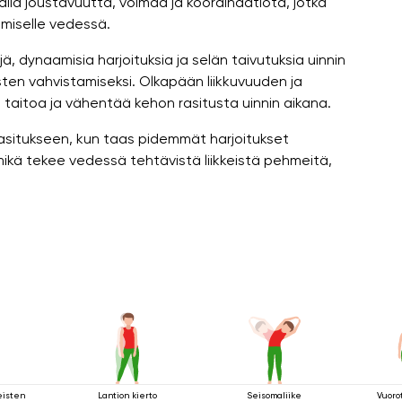
llä joustavuutta, voimaa ja koordinaatiota, jotka
umiselle vedessä.
ä, dynaamisia harjoituksia ja selän taivutuksia uinnin
sten vahvistamiseksi. Olkapään liikkuvuuden ja
taitoa ja vähentää kehon rasitusta uinnin aikana.
asitukseen, kun taas pidemmät harjoitukset
e, mikä tekee vedessä tehtävistä liikkeistä pehmeitä,
eisten
Lantion kierto
Seisomaliike
Vuoro