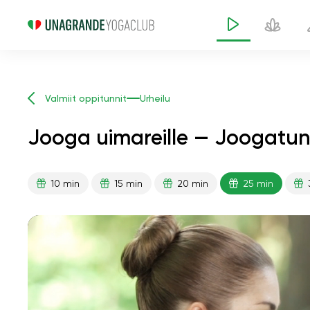
Valmiit oppitunnit
Urheilu
Jooga uimareille — Joogatunt
10 min
15 min
20 min
25 min