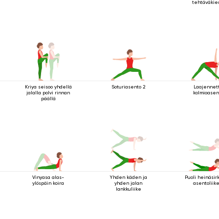
tehtäväkie
Kriya seisoo yhdellä
Soturiasento 2
Laajennet
jalalla polvi rinnan
kolmioasen
päällä
Vinyasa alas-
Yhden käden ja
Puoli heinäsir
ylöspäin koira
yhden jalan
asentoliike
lankkuliike