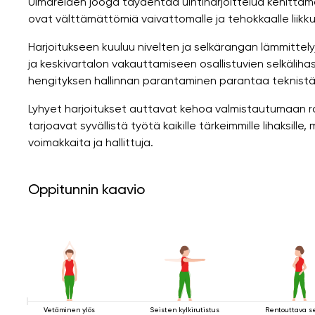
Uimareiden jooga täydentää uintiharjoittelua kehittämä
ovat välttämättömiä vaivattomalle ja tehokkaalle liikk
Harjoitukseen kuuluu nivelten ja selkärangan lämmittelyj
ja keskivartalon vakauttamiseen osallistuvien selkäliha
hengityksen hallinnan parantaminen parantaa teknistä 
Lyhyet harjoitukset auttavat kehoa valmistautumaan r
tarjoavat syvällistä työtä kaikille tärkeimmille lihaksill
voimakkaita ja hallittuja.
Oppitunnin kaavio
Vetäminen ylös
Seisten kylkirutistus
Rentouttava s