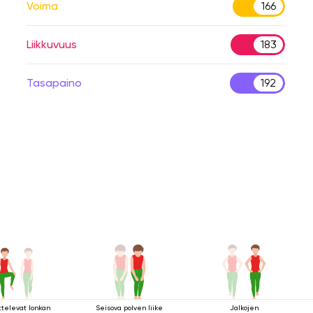
Voima
166
Liikkuvuus
183
Tasapaino
192
ttelevat lonkan
Seisova polven liike
Jalkojen