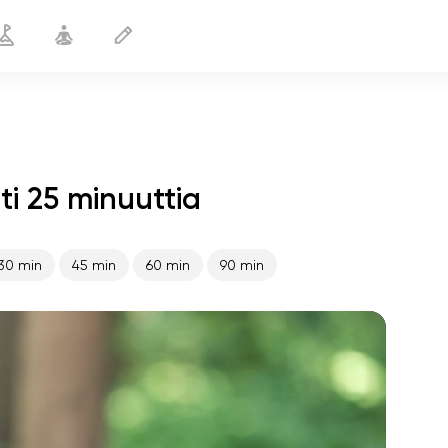
i 25 minuuttia
Jooga uimareille
25 min
30 min
45 min
60 min
90 min
sielun lento
01:44
sisäinen rauha
01:27