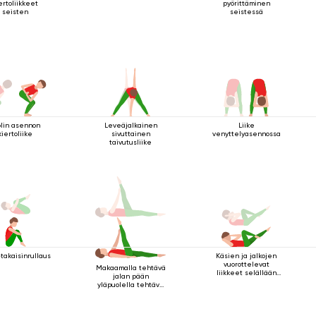
ertoliikkeet
pyörittäminen
seisten
seistessä
olin asennon
Leveäjalkainen
Liike
kiertoliike
sivuttainen
venyttelyasennossa
taivutusliike
-takaisinrullaus
Käsien ja jalkojen
vuorottelevat
Makaamalla tehtävä
liikkeet selällään
jalan pään
maatessa
yläpuolella tehtävä
kriya