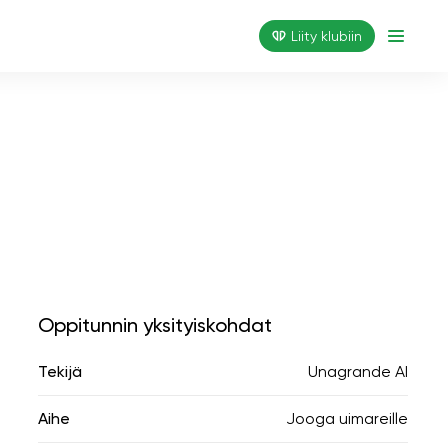
Liity klubiin
Oppitunnin yksityiskohdat
Tekijä
Unagrande AI
Aihe
Jooga uimareille