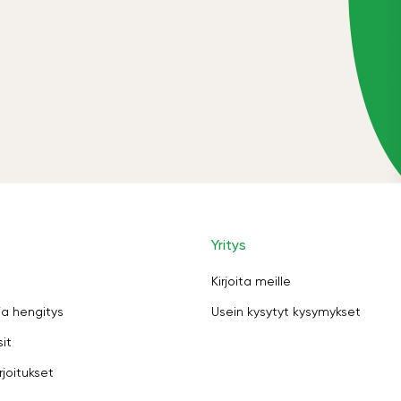
Yritys
Kirjoita meille
ja hengitys
Usein kysytyt kysymykset
sit
rjoitukset