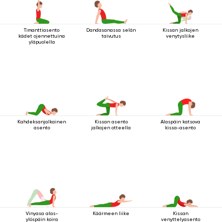
Timanttiasento
Dandasanassa selän
Kissan jalkojen
kädet ojennettuina
taivutus
venytysliike
yläpuolella
Kahdeksanjalkainen
Kissan asento
Alaspäin katsova
asento
jalkojen otteella
kissa-asento
Vinyasa alas-
Käärmeen liike
Kissan
ylöspäin koira
venyttelyasento