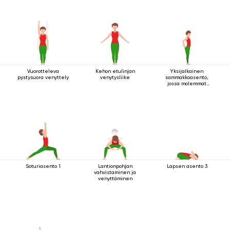
Vuorotteleva
Kehon etulinjan
Yksijalkainen
pystysuora venyttely
venytysliike
sammakkoasento,
jossa molemmat
kädet pitävät kiinni
jalasta
Soturiasento 1
Lantionpohjan
Lapsen asento 3
vahvistaminen ja
venyttäminen