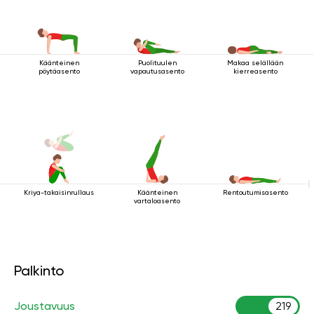
Käänteinen
Puolituulen
Makaa selällään
pöytäasento
vapautusasento
kierreasento
Kriya-takaisinrullaus
Käänteinen
Rentoutumisasento
vartaloasento
Palkinto
Joustavuus
219