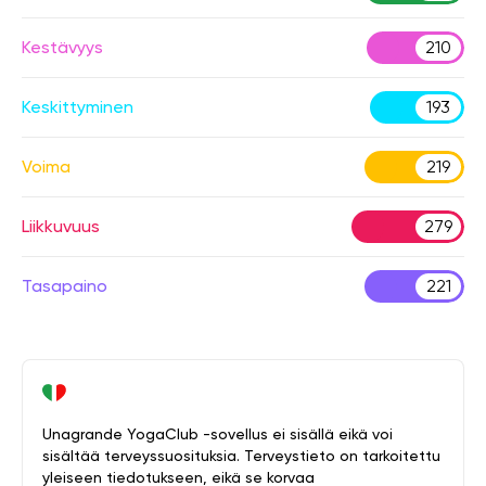
Kestävyys
210
Keskittyminen
193
Voima
219
Liikkuvuus
279
Tasapaino
221
Unagrande YogaClub -sovellus ei sisällä eikä voi
sisältää terveyssuosituksia. Terveystieto on tarkoitettu
yleiseen tiedotukseen, eikä se korvaa