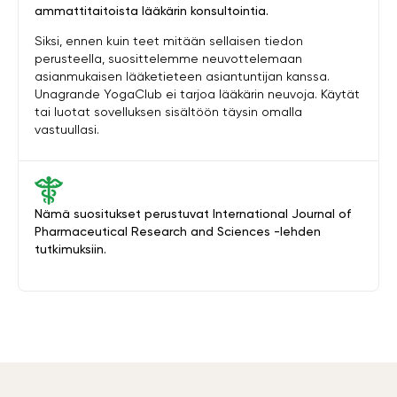
ammattitaitoista lääkärin konsultointia.
Siksi, ennen kuin teet mitään sellaisen tiedon
perusteella, suosittelemme neuvottelemaan
asianmukaisen lääketieteen asiantuntijan kanssa.
Unagrande YogaClub ei tarjoa lääkärin neuvoja. Käytät
tai luotat sovelluksen sisältöön täysin omalla
vastuullasi.
Nämä suositukset perustuvat International Journal of
Pharmaceutical Research and Sciences -lehden
tutkimuksiin.