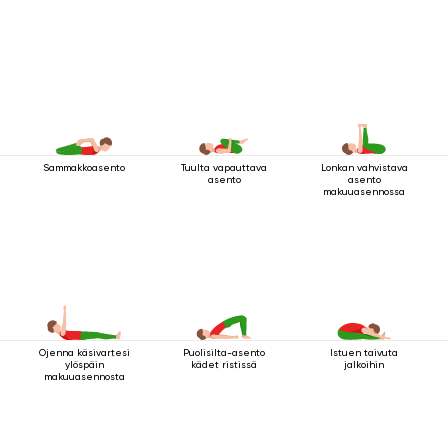
Sammakkoasento
Tuulta vapauttava
Lonkan vahvistava
asento
asento
makuuasennossa
Ojenna käsivartesi
Puolisilta-asento
Istuen taivuta
ylöspäin
kädet ristissä
jalkoihin
makuuasennosta