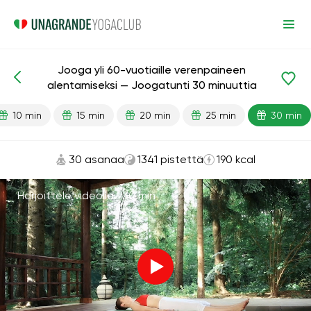
Jooga yli 60-vuotiaille verenpaineen
Valmiit oppitunnit
Ikä
alentamiseksi — Joogatunti 30 minuuttia
10 min
15 min
20 min
25 min
30 min
30 asanaa
1341 pistettä
190 kcal
Harjoittele videolla ·
30 min