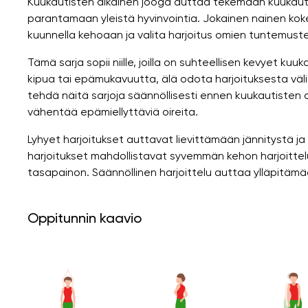
Kuukautisten aikainen jooga auttaa tekemään kuukauti
parantamaan yleistä hyvinvointia. Jokainen nainen koke
kuunnella kehoaan ja valita harjoitus omien tuntemust
Tämä sarja sopii niille, joilla on suhteellisen kevyet kuu
kipua tai epämukavuutta, älä odota harjoituksesta vä
tehdä näitä sarjoja säännöllisesti ennen kuukautisten a
vähentää epämiellyttäviä oireita.
Lyhyet harjoitukset auttavat lievittämään jännitystä
harjoitukset mahdollistavat syvemmän kehon harjoittel
tasapainon. Säännöllinen harjoittelu auttaa ylläpitämä
Oppitunnin kaavio