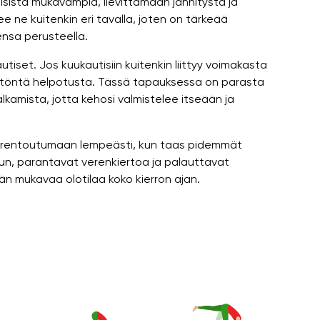
sista mukavampia, lievittämään jännitystä ja
e ne kuitenkin eri tavalla, joten on tärkeää
ensa perusteella.
kautiset. Jos kuukautisiin kuitenkin liittyy voimakasta
litöntä helpotusta. Tässä tapauksessa on parasta
lkamista, jotta kehosi valmistelee itseään ja
 ja rentoutumaan lempeästi, kun taas pidemmät
un, parantavat verenkiertoa ja palauttavat
än mukavaa olotilaa koko kierron ajan.