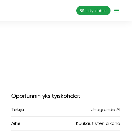
Liity klubiin
Oppitunnin yksityiskohdat
Tekijä
Unagrande AI
Aihe
Kuukautisten aikana