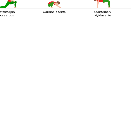
atsastajan
Garland-asento
Käänteinen
poseeraus
pöytäasento