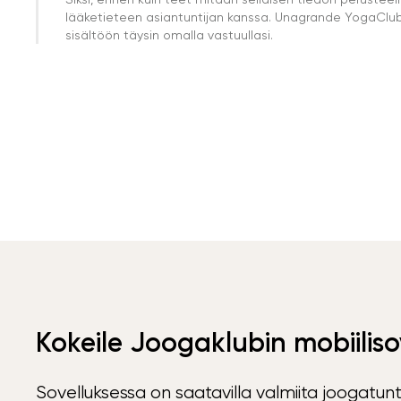
lääketieteen asiantuntijan kanssa. Unagrande YogaClub e
sisältöön täysin omalla vastuullasi.
Kokeile Joogaklubin mobiiliso
Sovelluksessa on saatavilla valmiita joogatunt