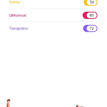
Voima
56
Liikkuvuus
85
Tasapaino
72