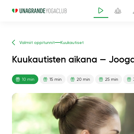
Valmiit oppitunnit
Kuukautiset
Kuukautisten aikana — Jooga
10 min
15 min
20 min
25 min