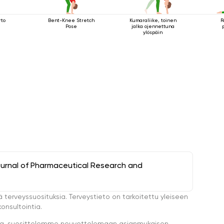
rto
Bent-Knee Stretch
Kumaraliike, toinen
R
Pose
jalka ojennettuna
ylöspäin
ournal of Pharmaceutical Research and
ä terveyssuosituksia. Terveystieto on tarkoitettu yleiseen
onsultointia.
eella, suosittelemme neuvottelemaan asianmukaisen