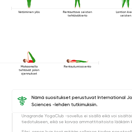
Vetäminen ylös
Rentouttava seisten
Lantion kie
tehtäväkierto
seisten
Makaamalla
Rentoutumisasento
tehtävät jalan
ojennukset
Nämä suositukset perustuvat International J
Sciences -lehden tutkimuksiin.
Unagrande YogaClub -sovellus ei sisällä eikä voi sisältä
tiedotukseen, eikä se korvaa ammattitaitoista lääkärin k
Siksi, ennen kuin teet mitään sellaisen tiedon perust