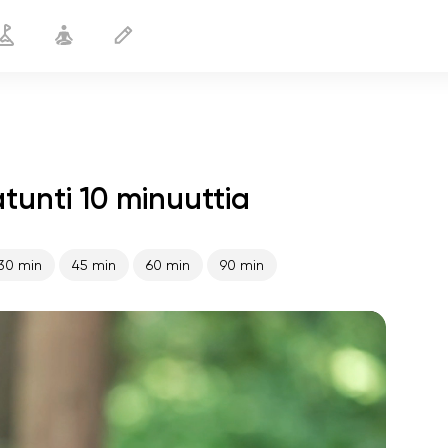
tunti 10 minuuttia
Kuukautisten aikana
10 min
30 min
45 min
60 min
90 min
sielun lento
01:44
sisäinen rauha
01:27