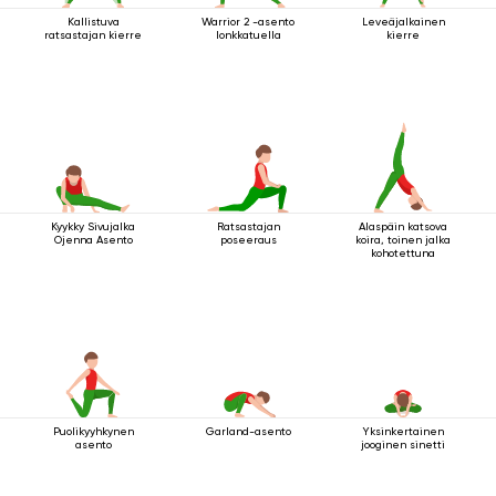
Kallistuva
Warrior 2 -asento
Leveäjalkainen
ratsastajan kierre
lonkkatuella
kierre
Kyykky Sivujalka
Ratsastajan
Alaspäin katsova
Ojenna Asento
poseeraus
koira, toinen jalka
kohotettuna
Puolikyyhkynen
Garland-asento
Yksinkertainen
asento
jooginen sinetti