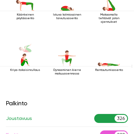
Käänteinen
Istuva kolmiosainen
Makaamalla
pöytäasento
taivutusasento
tehtävät jalan
ojennukset
Kriya-takaisinrullaus
Dynaaminen kierre
Rentoutumisasento
makuuasennossa
Palkinto
Joustavuus
326