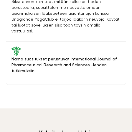
Siksi, ennen kuin teet mitään sellaisen tiedon
perusteella, suosittelemme neuvottelemaan
asianmukaisen lääketieteen asiantuntijan kanssa.
Unagrande YogaClub ei tarjoa lääkärin neuvoja. Käytät
tai luotat sovelluksen sisältöön täysin omalla
vastuullasi.
Nämä suositukset perustuvat International Journal of
Pharmaceutical Research and Sciences -lehden
tutkimuksiin.