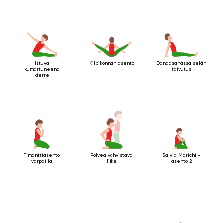
Istuva
Kilpikonnan asento
Dandasanassa selän
kumartuneena
taivutus
kierre
Timanttiasento
Polvea vahvistava
Salvia Marichi -
varpailla
liike
asento 2