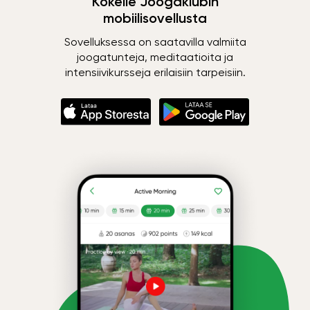
Kokeile Joogaklubin
mobiilisovellusta
Sovelluksessa on saatavilla valmiita
joogatunteja, meditaatioita ja
intensiivikursseja erilaisiin tarpeisiin.