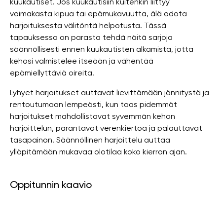
kuukautiset. Jos kuukautisiin kuitenkin liittyy
voimakasta kipua tai epämukavuutta, älä odota
harjoituksesta välitöntä helpotusta. Tässä
tapauksessa on parasta tehdä näitä sarjoja
säännöllisesti ennen kuukautisten alkamista, jotta
kehosi valmistelee itseään ja vähentää
epämiellyttäviä oireita.
Lyhyet harjoitukset auttavat lievittämään jännitystä ja
rentoutumaan lempeästi, kun taas pidemmät
harjoitukset mahdollistavat syvemmän kehon
harjoittelun, parantavat verenkiertoa ja palauttavat
tasapainon. Säännöllinen harjoittelu auttaa
ylläpitämään mukavaa olotilaa koko kierron ajan.
Oppitunnin kaavio