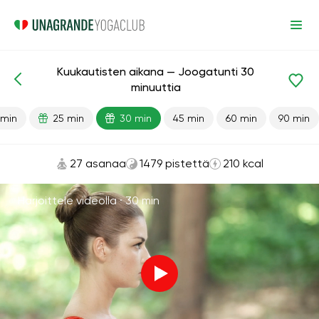
Kuukautisten aikana — Joogatunti 30
Valmiit oppitunnit
Kuukautiset
minuuttia
 min
25 min
30 min
45 min
60 min
90 min
27 asanaa
1479 pistettä
210 kcal
Harjoittele videolla ·
30 min