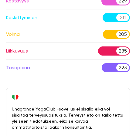
Kestävyys
229
Keskittyminen
211
Voima
205
Liikkuvuus
285
Tasapaino
223
Unagrande YogaClub -sovellus ei sisällä eikä voi
sisältää terveyssuosituksia. Terveystieto on tarkoitettu
yleiseen tiedotukseen, eikä se korvaa
ammattitaitoista lääkärin konsultointia.