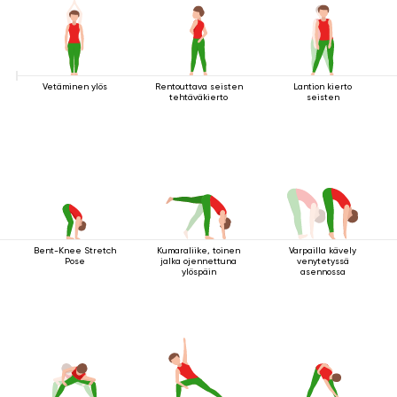
Vetäminen ylös
Rentouttava seisten
Lantion kierto
tehtäväkierto
seisten
Bent-Knee Stretch
Kumaraliike, toinen
Varpailla kävely
Pose
jalka ojennettuna
venytetyssä
ylöspäin
asennossa