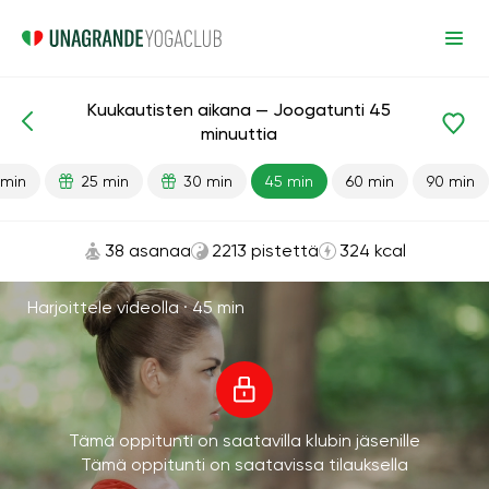
Kuukautisten aikana — Joogatunti 45
Valmiit oppitunnit
Kuukautiset
minuuttia
 min
25 min
30 min
45 min
60 min
90 min
38 asanaa
2213 pistettä
324 kcal
Harjoittele videolla ·
45 min
Tämä oppitunti on saatavilla klubin jäsenille
Tämä oppitunti on saatavissa tilauksella