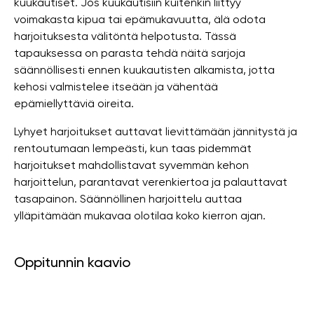
kuukautiset. Jos kuukautisiin kuitenkin liittyy
voimakasta kipua tai epämukavuutta, älä odota
harjoituksesta välitöntä helpotusta. Tässä
tapauksessa on parasta tehdä näitä sarjoja
säännöllisesti ennen kuukautisten alkamista, jotta
kehosi valmistelee itseään ja vähentää
epämiellyttäviä oireita.
Lyhyet harjoitukset auttavat lievittämään jännitystä ja
rentoutumaan lempeästi, kun taas pidemmät
harjoitukset mahdollistavat syvemmän kehon
harjoittelun, parantavat verenkiertoa ja palauttavat
tasapainon. Säännöllinen harjoittelu auttaa
ylläpitämään mukavaa olotilaa koko kierron ajan.
Oppitunnin kaavio