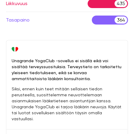
Liikkuvuus
435
Tasapaino
364
Unagrande YogaClub -sovellus ei sisällä eikä voi
sisältää terveyssuosituksia. Terveystieto on tarkoitettu
yleiseen tiedotukseen, eikä se korvaa
ammattitaitoista lääkärin konsultointia.
Siksi, ennen kuin teet mitään sellaisen tiedon
perusteella, suosittelemme neuvottelemaan
asianmukaisen lääketieteen asiantuntijan kanssa.
Unagrande YogaClub ei tarjoa lääkärin neuvoja. Käytät
tai luotat sovelluksen sisältöön täysin omalla
vastuullasi.