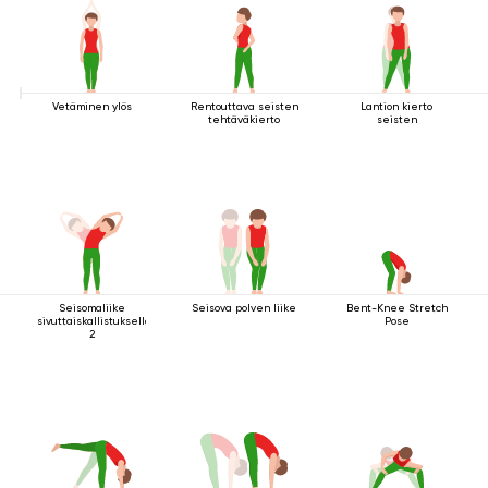
Vetäminen ylös
Rentouttava seisten
Lantion kierto
tehtäväkierto
seisten
Seisomaliike
Seisova polven liike
Bent-Knee Stretch
sivuttaiskallistuksella
Pose
2