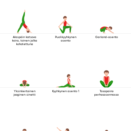
Alaspäin katsova
Puolikyyhkynen
Garland-asento
koira, toinen jalka
asento
kohotettuna
Yksinkertainen
Kyyhkynen asento 1
Tasapaino
jooginen sinetti
perhosasennossa