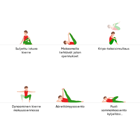
Suljettu istuva
Makaamalla
Kriya-takaisinrullaus
kierre
tehtävät jalan
ojennukset
Dynaaminen kierre
Äärettömyysasento
Puoli
makuuasennossa
sammakkoasento
kyljelläsi
makaamisessa