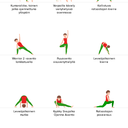
Kumaraliike, toinen
Varpailla kävely
Kallistuva
jalka ojennettuna
venytetyssä
ratsastajan kierre
ylöspäin
asennossa
Warrior 2 -asento
Puuasento
Leveäjalkainen
lonkkatuella
sivuvenyttelyllä
kierre
Leveäjalkainen
Kyykky Sivujalka
Ratsastajan
mutka
Ojenna Asento
poseeraus