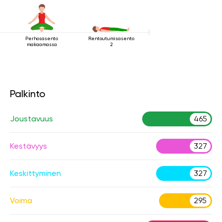
Perhosasento
Rentoutumisasento
makaamassa
2
Palkinto
Joustavuus
465
Kestävyys
327
Keskittyminen
327
Voima
295