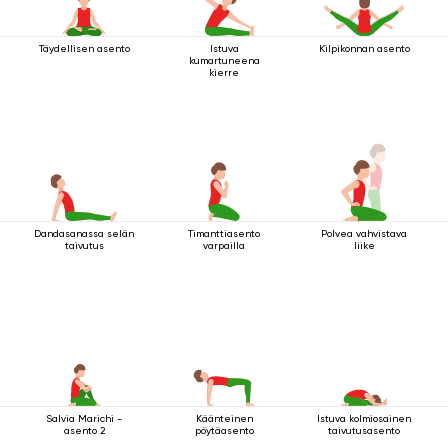
Täydellisen asento
Istuva
Kilpikonnan asento
kumartuneena
kierre
Dandasanassa selän
Timanttiasento
Polvea vahvistava
taivutus
varpailla
liike
Salvia Marichi -
Käänteinen
Istuva kolmiosainen
asento 2
pöytäasento
taivutusasento