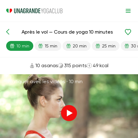
Après le vol — Cours de yoga 10 minutes
Leçons prêtes
Voyage
10 min
15 min
20 min
25 min
30 
10 asanas
315 points
49 kcal
Pratiquer avec les vidéos ·
10 min