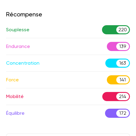
Récompense
Souplesse
220
Endurance
139
Concentration
163
Force
141
Mobilité
214
Équilibre
172