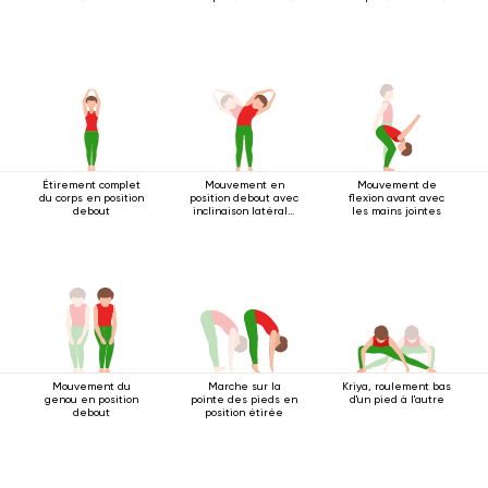
Étirement complet
Mouvement en
Mouvement de
du corps en position
position debout avec
flexion avant avec
debout
inclinaison latérale
les mains jointes
2
Mouvement du
Marche sur la
Kriya, roulement bas
genou en position
pointe des pieds en
d'un pied à l'autre
debout
position étirée