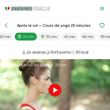
Après le vol — Cours de yoga 25 minutes
Leçons prêtes
Voyage
20 min
25 min
30 min
45 min
60 min
90 mi
24 asanas
1049 points
151 kcal
Pratiquer avec les vidéos ·
25 min