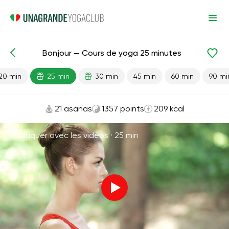
Bonjour — Cours de yoga 25 minutes
Leçons prêtes
Énergie
20 min
25 min
30 min
45 min
60 min
90 mi
21 asanas
1357 points
209 kcal
Pratiquer avec les vidéos ·
25 min