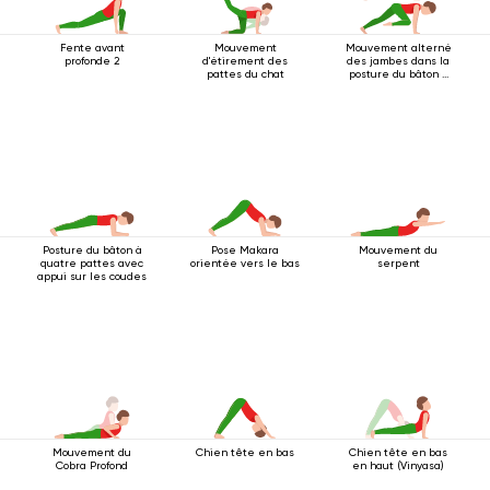
Fente avant
Mouvement
Mouvement alterné
profonde 2
d'étirement des
des jambes dans la
pattes du chat
posture du bâton à
quatre pattes
Posture du bâton à
Pose Makara
Mouvement du
quatre pattes avec
orientée vers le bas
serpent
appui sur les coudes
Mouvement du
Chien tête en bas
Chien tête en bas
Cobra Profond
en haut (Vinyasa)