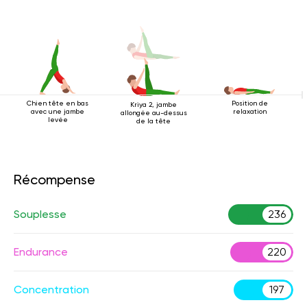
Chien tête en bas
Position de
Kriya 2, jambe
avec une jambe
relaxation
allongée au-dessus
levée
de la tête
Récompense
Souplesse
236
Endurance
220
Concentration
197