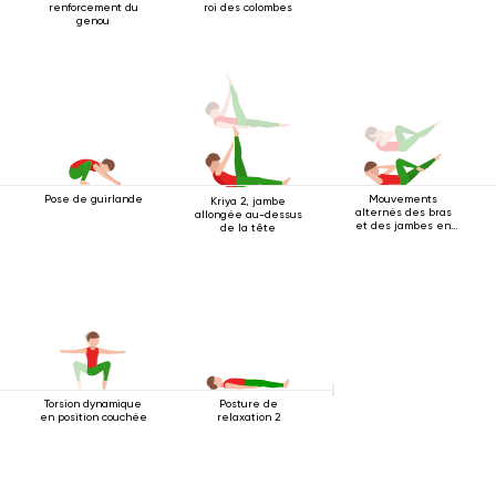
renforcement du
roi des colombes
genou
Pose de guirlande
Mouvements
Kriya 2, jambe
alternés des bras
allongée au-dessus
et des jambes en
de la tête
position allongée
sur le dos
Torsion dynamique
Posture de
en position couchée
relaxation 2