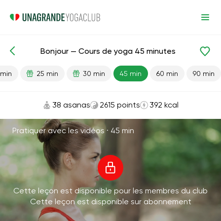
Bonjour — Cours de yoga 45 minutes
Leçons prêtes
Énergie
 min
25 min
30 min
45 min
60 min
90 min
38 asanas
2615 points
392 kcal
Pratiquer avec les vidéos ·
45 min
Cette leçon est disponible pour les membres du club
Cette leçon est disponible sur abonnement