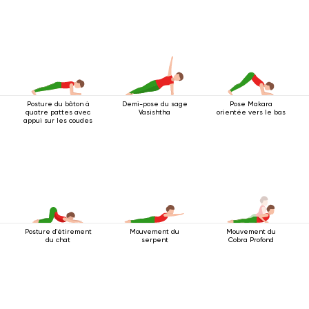
quatre pattes
Posture du bâton à
Demi-pose du sage
Pose Makara
quatre pattes avec
Vasishtha
orientée vers le bas
appui sur les coudes
Posture d'étirement
Mouvement du
Mouvement du
du chat
serpent
Cobra Profond