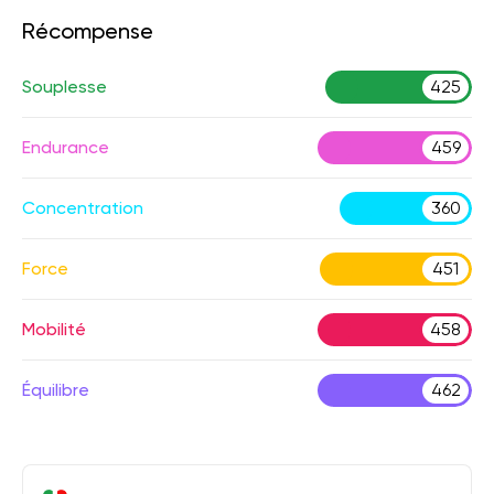
Récompense
Souplesse
425
Endurance
459
Concentration
360
Force
451
Mobilité
458
Équilibre
462