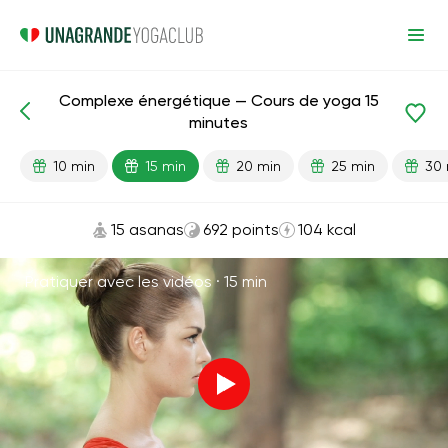
Complexe énergétique — Cours de yoga 15
Leçons prêtes
Force
minutes
10 min
15 min
20 min
25 min
30 
15 asanas
692 points
104 kcal
Pratiquer avec les vidéos ·
15 min