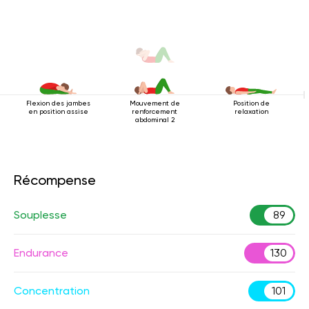
quatre pattes
Flexion des jambes
Mouvement de
Position de
en position assise
renforcement
relaxation
abdominal 2
Récompense
Souplesse
89
Endurance
130
Concentration
101