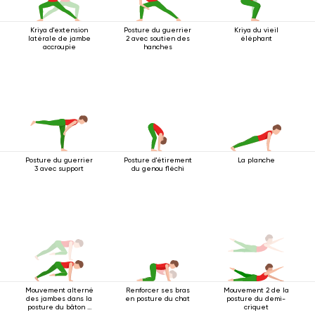
Kriya d'extension
Posture du guerrier
Kriya du vieil
latérale de jambe
2 avec soutien des
éléphant
accroupie
hanches
Posture du guerrier
Posture d'étirement
La planche
3 avec support
du genou fléchi
Mouvement alterné
Renforcer ses bras
Mouvement 2 de la
des jambes dans la
en posture du chat
posture du demi-
posture du bâton à
criquet