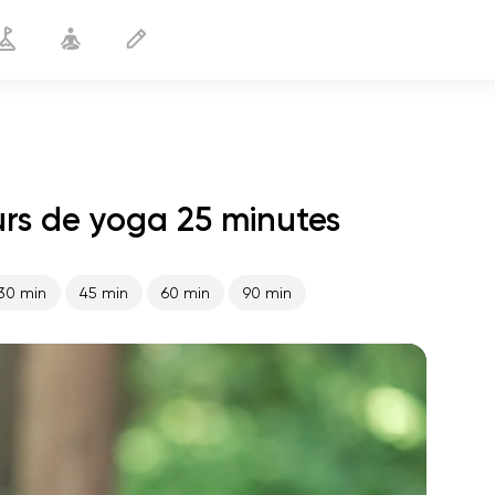
rs de yoga 25 minutes
Complexe énergétique
25 min
30 min
45 min
60 min
90 min
le vol de l'âme
01:44
paix intérieure
01:27