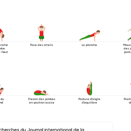
so
enché
Pose des orteils
La planche
Mouv
ambe
des 
e haut
post
qu
 du
Flexion des jambes
Posture d'angle
Posit
ond
en position assise
d'équilibre
d
herches du Journal international de la