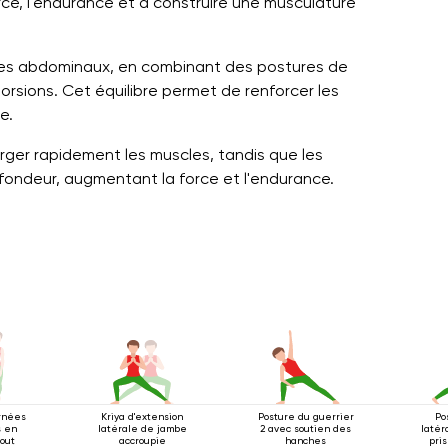
ce, l'endurance et à construire une musculature
et les abdominaux, en combinant des postures de
rsions. Cet équilibre permet de renforcer les
e.
ger rapidement les muscles, tandis que les
ofondeur, augmentant la force et l'endurance.
ernées
Kriya d'extension
Posture du guerrier
Po
s en
latérale de jambe
2 avec soutien des
latér
bout
accroupie
hanches
pri