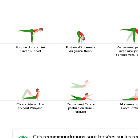
Posture du guerrier
Posture d'étirement
Mouvement p
3 avec support
du genou fléchi
avec une j
tendue vers l
Chien tête en bas
Mouvement 2 de la
Mouvement
en haut (Vinyasa)
posture du demi-
Cobra Prof
criquet
Ces recommandations sont basées sur les rec