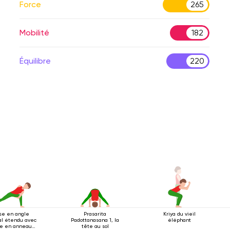
Force
265
Mobilité
182
Équilibre
220
se en angle
Prasarita
Kriya du vieil
al étendu avec
Padottanasana 1, la
éléphant
se en anneau
tête au sol