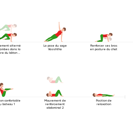
us le genou
ement alterné
La pose du sage
Renforcer ses bras
jambes dans la
Vasishtha
en posture du chat
ure du bâton à
atre pattes
ion confortable
Mouvement de
Position de
u bateau 1
renforcement
relaxation
abdominal 2