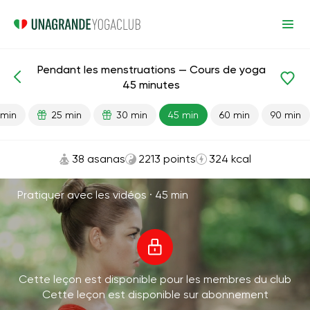
Pendant les menstruations — Cours de yoga
Leçons prêtes
Menstruation
45 minutes
 min
25 min
30 min
45 min
60 min
90 min
38 asanas
2213 points
324 kcal
Pratiquer avec les vidéos ·
45 min
Cette leçon est disponible pour les membres du club
Cette leçon est disponible sur abonnement