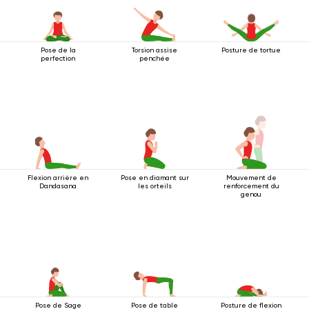
Pose de la
Torsion assise
Posture de tortue
perfection
penchée
Flexion arrière en
Pose en diamant sur
Mouvement de
Dandasana
les orteils
renforcement du
genou
Pose de Sage
Pose de table
Posture de flexion