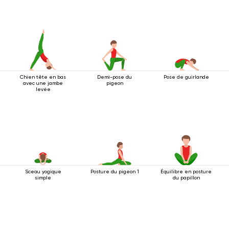
jambe
Chien tête en bas
Demi-pose du
Pose de guirlande
avec une jambe
pigeon
levée
Sceau yogique
Posture du pigeon 1
Équilibre en posture
simple
du papillon