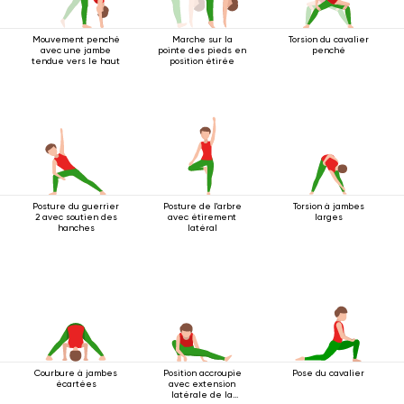
Mouvement penché
Marche sur la
Torsion du cavalier
avec une jambe
pointe des pieds en
penché
tendue vers le haut
position étirée
Posture du guerrier
Posture de l'arbre
Torsion à jambes
2 avec soutien des
avec étirement
larges
hanches
latéral
Courbure à jambes
Position accroupie
Pose du cavalier
écartées
avec extension
latérale de la