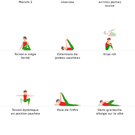
Marichi 2
inversée
en trois parties
assise
Torsion à siège
Extensions de
Kriya roll
fermé
jambes couchées
Torsion dynamique
Pose de l'infini
Demi-grenouille
en position couchée
allongé sur le côté