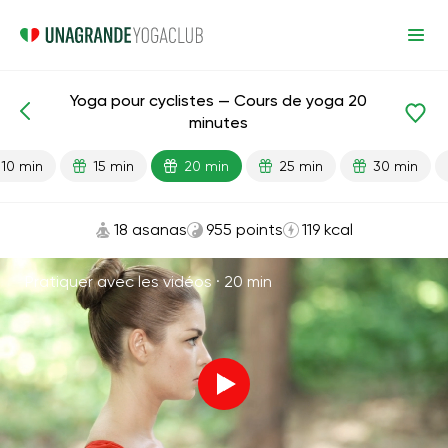
Yoga pour cyclistes — Cours de yoga 20
Leçons prêtes
Sport
minutes
10 min
15 min
20 min
25 min
30 min
18 asanas
955 points
119 kcal
Pratiquer avec les vidéos ·
20 min