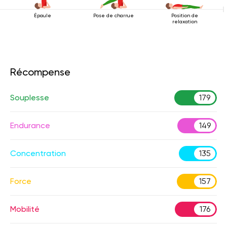
Épaule
Pose de charrue
Position de
relaxation
Récompense
Souplesse
179
Endurance
149
Concentration
135
Force
157
Mobilité
176