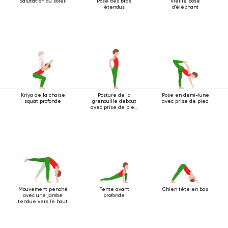
Salutation au soleil
Pose des bras
Vieille pose
étendus
d'éléphant
Kriya de la chaise
Posture de la
Pose en demi-lune
squat profonde
grenouille debout
avec prise de pied
avec prise de pied
à une main
Mouvement penché
Fente avant
Chien tête en bas
avec une jambe
profonde
tendue vers le haut