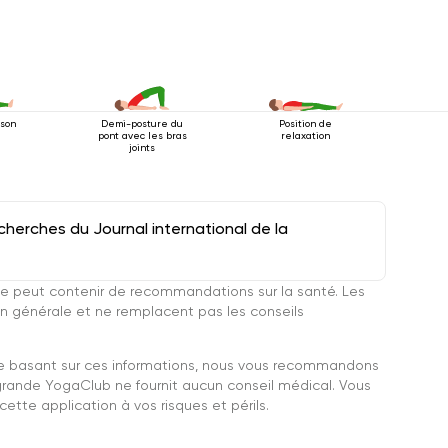
sson
Demi-posture du
Position de
pont avec les bras
relaxation
joints
herches du Journal international de la
e peut contenir de recommandations sur la santé. Les
n générale et ne remplacent pas les conseils
se basant sur ces informations, nous vous recommandons
grande YogaClub ne fournit aucun conseil médical. Vous
ette application à vos risques et périls.