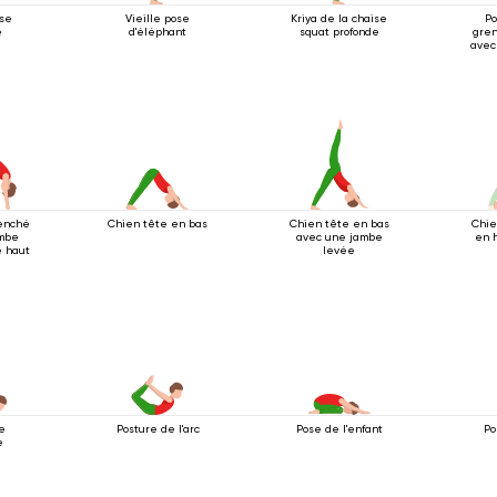
ase
Vieille pose
Kriya de la chaise
Po
e
d'éléphant
squat profonde
gren
avec
enché
Chien tête en bas
Chien tête en bas
Chie
ambe
avec une jambe
en h
e haut
levée
e
Posture de l'arc
Pose de l'enfant
Po
e