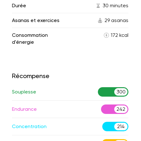
Durée
30 minutes
Asanas et exercices
29 asanas
Consommation
172 kcal
d'énergie
Récompense
Souplesse
300
Endurance
242
Concentration
214