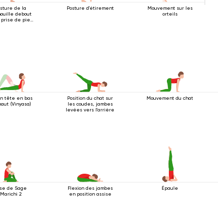
sture de la
Posture d'étirement
Mouvement sur les
ouille debout
orteils
 prise de pied
à une main
n tête en bas
Position du chat sur
Mouvement du chat
aut (Vinyasa)
les coudes, jambes
levées vers l'arrière
se de Sage
Flexion des jambes
Épaule
Marichi 2
en position assise