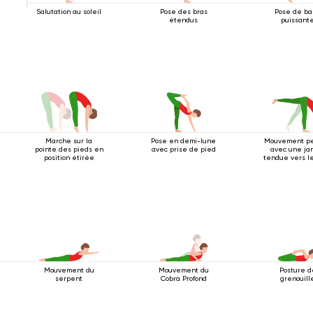
Salutation au soleil
Pose des bras
Pose de b
étendus
puissant
Marche sur la
Pose en demi-lune
Mouvement p
pointe des pieds en
avec prise de pied
avec une j
position étirée
tendue vers l
Mouvement du
Mouvement du
Posture d
serpent
Cobra Profond
grenouill