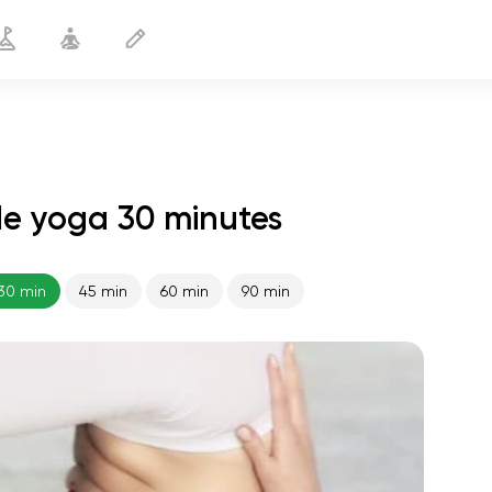
de yoga 30 minutes
Yoga pour cyclistes
30 min
30 min
45 min
60 min
90 min
le vol de l'âme
01:44
paix intérieure
01:27