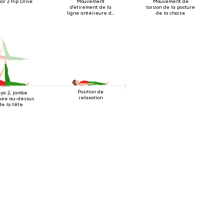
ior 2 Hip Drive
Mouvement
Mouvement de
d'étirement de la
torsion de la posture
ligne antérieure du
de la chaise
corps
Position de
iya 2, jambe
relaxation
ngée au-dessus
de la tête