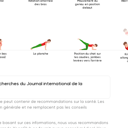
ral
Rotation alternée
Mouvement du
Warr
des bras
genou en position
debout
n bas
La planche
Position du chat sur
Kr
yasa)
les coudes, jambes
allo
levées vers l'arrière
herches du Journal international de la
e peut contenir de recommandations sur la santé. Les
n générale et ne remplacent pas les conseils
se basant sur ces informations, nous vous recommandons