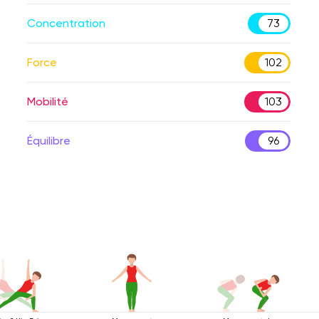
Concentration
73
Force
102
Mobilité
103
Équilibre
96