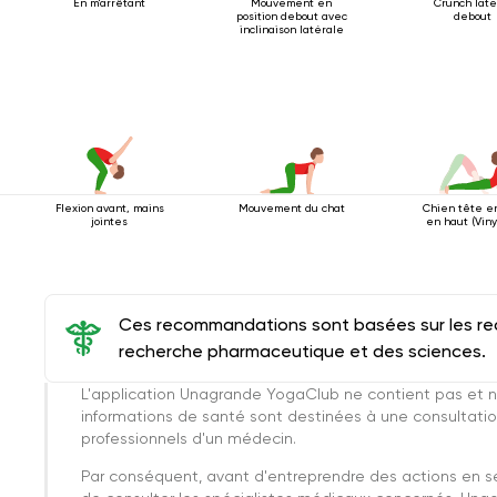
En m'arrêtant
Mouvement en
Crunch laté
position debout avec
debout
inclinaison latérale
Flexion avant, mains
Mouvement du chat
Chien tête e
jointes
en haut (Vin
Ces recommandations sont basées sur les rec
recherche pharmaceutique et des sciences.
L'application Unagrande YogaClub ne contient pas et n
informations de santé sont destinées à une consultatio
professionnels d'un médecin.
Par conséquent, avant d'entreprendre des actions en 