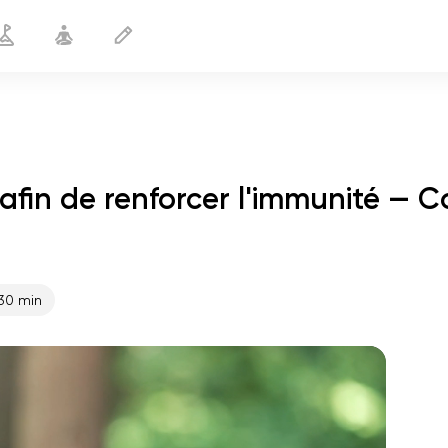
 afin de renforcer l'immunité — 
de 60 ans afin de renforcer l'immunité
15 min
30 min
le vol de l'âme
01:44