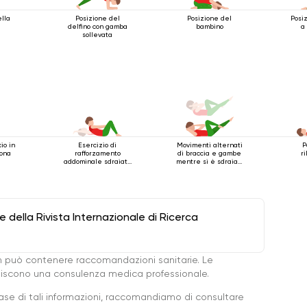
ella
Posizione del
Posizione del
Posi
delfino con gamba
bambino
a
sollevata
io in
Esercizio di
Movimenti alternati
P
rona
rafforzamento
di braccia e gambe
r
addominale sdraiato
mentre si è sdraiati
sulla schiena
sulla schiena
della Rivista Internazionale di Ricerca
 può contenere raccomandazioni sanitarie. Le
ituiscono una consulenza medica professionale.
base di tali informazioni, raccomandiamo di consultare