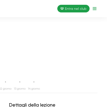
Entra nel club
12 giorno
13 giorno
14 giorno
Dettagli della lezione