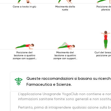
Cane a testa in giù
Movimento della
Posizione d
ruota
plancia
Posizione del
Movimento del
Curl del bracc
bastone a quattro
bastone a quattro
posizione p
zampe con supporto
zampe con supporto
per i gomiti
per i gomiti
Queste raccomandazioni si basano su ricerche 
Farmaceutica e Scienze.
L'applicazione Unagrande YogaClub non contiene e non
informazioni sanitarie fornite sono generali e non sost
Pertanto, prima di intraprendere qualsiasi azione sulla 