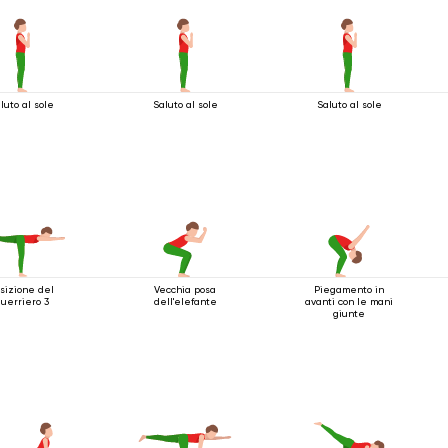
luto al sole
Saluto al sole
Saluto al sole
sizione del
Vecchia posa
Piegamento in
uerriero 3
dell'elefante
avanti con le mani
giunte