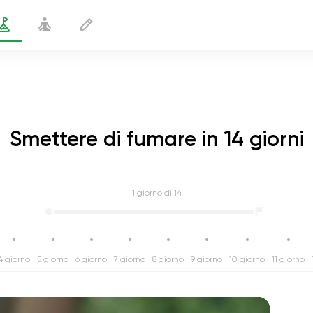
Smettere di fumare in 14 giorni
1
giorno di 14
4 giorno
5 giorno
6 giorno
7 giorno
8 giorno
9 giorno
10 giorno
11 giorno