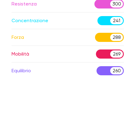
Resistenza
300
Concentrazione
241
Forza
288
Mobilità
269
Equilibrio
260