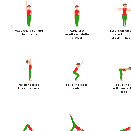
Rotazione alternata
Rotazione
Estensioni alt
del braccio
simultanea delle
delle bracci
braccia
torsioni in pos
eretta
Posizione delle
Posizione della
Posizione 
braccia estese
sedia
rafforzament
piedi