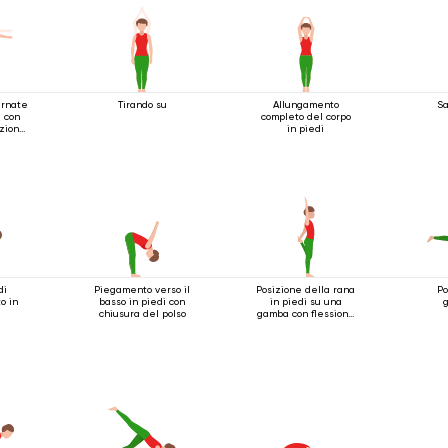
ernate
Tirando su
Allungamento
Sa
a con
completo del corpo
izione
in piedi
di
Piegamento verso il
Posizione della rana
Po
o in
basso in piedi con
in piedi su una
g
chiusura del polso
gamba con flessione
all'indietro