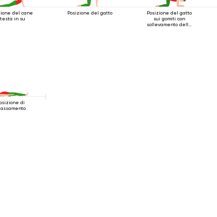
zione del cane
Posizione del gatto
Posizione del gatto
 testa in su
sui gomiti con
sollevamento della
gamba indietro
osizione di
ilassamento