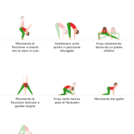
Movimento di
Camminare sulle
Kriya rotolamento
flessione in avanti
punte in posizione
basso da un piede
con le mani in una
allungata
all'altro
serratura
Movimento di
Kriya nella mezza
Movimento del gatto
flessione laterale a
posa di Hanuman
gambe larghe