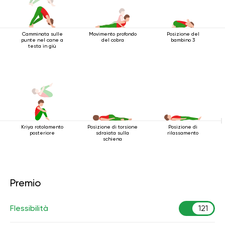
Camminata sulle
Movimento profondo
Posizione del
punte nel cane a
del cobra
bambino 3
testa in giù
Kriya rotolamento
Posizione di torsione
Posizione di
posteriore
sdraiata sulla
rilassamento
schiena
Premio
Flessibilità
121