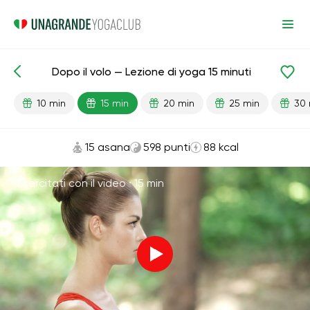
Dopo il volo — Lezione di yoga 15 minuti
Lezioni pronte
Viaggio
10 min
15 min
20 min
25 min
30 
15 asana
598 punti
88 kcal
Esercitati con il video ·
15 min