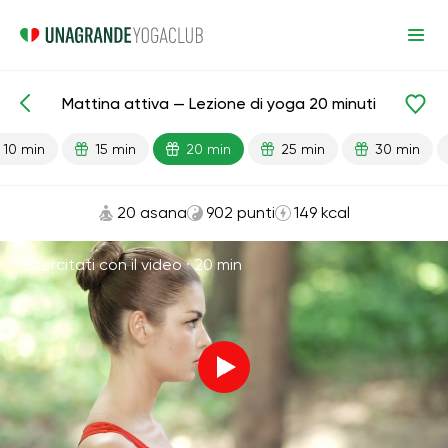
Mattina attiva — Lezione di yoga 20 minuti
Lezioni pronte
Energia
10 min
15 min
20 min
25 min
30 min
20 asana
902 punti
149 kcal
Esercitati con il video ·
20 min