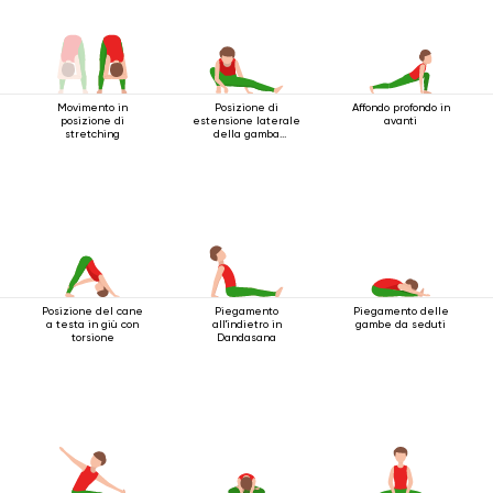
Movimento in
Posizione di
Affondo profondo in
posizione di
estensione laterale
avanti
stretching
della gamba
accovacciata
Posizione del cane
Piegamento
Piegamento delle
a testa in giù con
all'indietro in
gambe da seduti
torsione
Dandasana