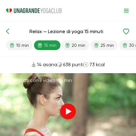
Relax — Lezione di yoga 15 minuti
Lezioni pronte
Relax
10 min
15 min
20 min
25 min
30 
14 asana
638 punti
73 kcal
Esercitati con il video ·
15 min