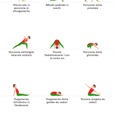
Mezzo loto in
Affondo profondo in
Posizione della
posizione di
avanti
piramide
allungamento
Posizione dell'angolo
Prasita
Posizione della
laterale contorto
Padottanasana 1 con
ghirlanda
la testa sul
pavimento
Piegamento
Piegamento delle
Torsione piegata da
all'indietro in
gambe da seduti
seduti
Dandasana