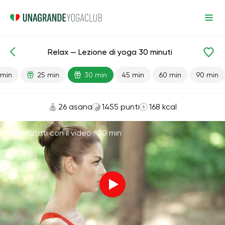
Relax — Lezione di yoga 30 minuti
Lezioni pronte
Relax
 min
25 min
30 min
45 min
60 min
90 min
26 asana
1455 punti
168 kcal
Esercitati con il video ·
30 min