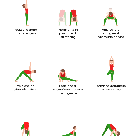
Posizione delle
Movimento in
Rafforzare e
braccia estese
posizione di
allungare il
stretching
pavimento pelvico
Posizione del
Posizione di
Posizione dell'albero
triangolo esteso
estensione laterale
del mezzo loto
della gamba
accovacciata