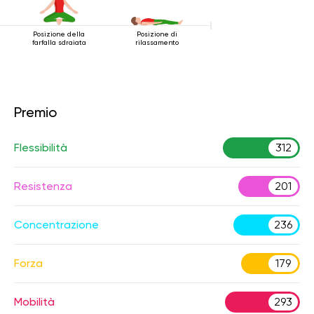
Posizione della
Posizione di
farfalla sdraiata
rilassamento
Premio
Flessibilità
312
Resistenza
201
Concentrazione
236
Forza
179
Mobilità
293