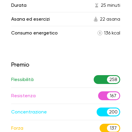
Durata
25 minuti
Asana ed esercizi
22 asana
Consumo energetico
136 kcal
Premio
Flessibilità
258
Resistenza
167
Concentrazione
200
Forza
137