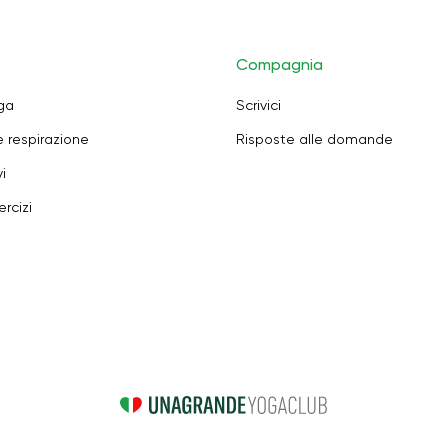
Compagnia
oga
Scrivici
e respirazione
Risposte alle domande
i
rcizi