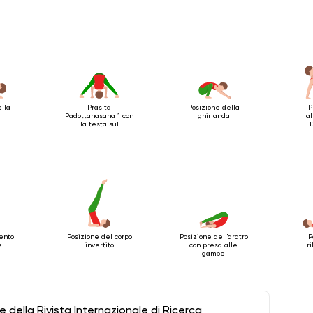
ella
Prasita
Posizione della
P
Padottanasana 1 con
ghirlanda
al
la testa sul
pavimento
mento
Posizione del corpo
Posizione dell'aratro
P
e
invertito
con presa alle
r
gambe
della Rivista Internazionale di Ricerca