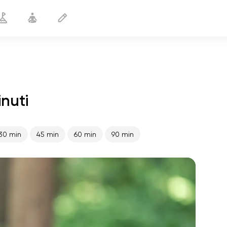
nuti
Relax
25 min
30 min
45 min
60 min
90 min
volo dell'anima
01:44
pace interiore
01:27