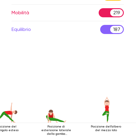
Mobilità
219
Equilibrio
187
sizione del
Posizione di
Posizione dell'albero
angolo esteso
estensione laterale
del mezzo loto
della gamba