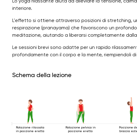
Lo yoga rilassante aiuta ad alleviare la tensione, calm
interiore.
L'effetto si ottiene attraverso posizioni di stretching,
respirazione (pranayama) che favoriscono un profondo 
meditazione, aiutando a liberarsi completamente dalla 
Le sessioni brevi sono adatte per un rapido rilassamen
profondamente con il corpo e la mente, riempiendoli d
Schema della lezione
Rotazione rilassata
Rotazione pelvica in
Posizione d
in posizione eretta
posizione eretta
braccia est