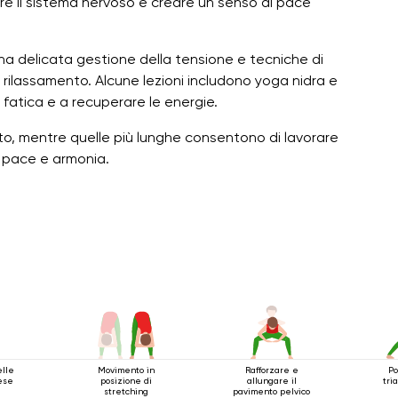
are il sistema nervoso e creare un senso di pace
 una delicata gestione della tensione e tecniche di
rilassamento. Alcune lezioni includono yoga nidra e
fatica e a recuperare le energie.
to, mentre quelle più lunghe consentono di lavorare
i pace e armonia.
elle
Movimento in
Rafforzare e
Po
ese
posizione di
allungare il
tri
stretching
pavimento pelvico