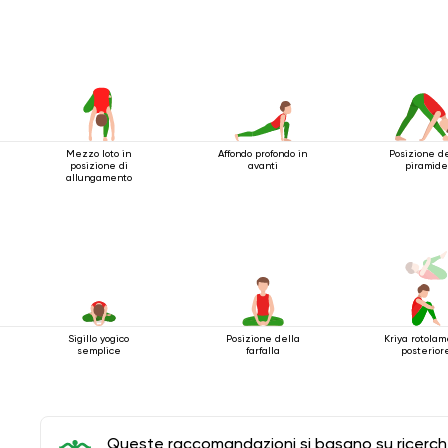
Mezzo loto in
Affondo profondo in
Posizione d
posizione di
avanti
piramide
allungamento
Sigillo yogico
Posizione della
Kriya rotola
semplice
farfalla
posterior
Queste raccomandazioni si basano su ricerche 