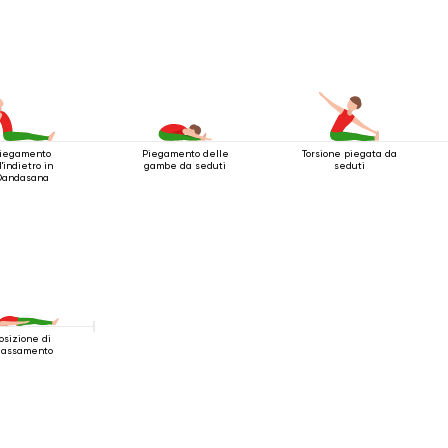
accovacciata
iegamento
Piegamento delle
Torsione piegata da
l'indietro in
gambe da seduti
seduti
Dandasana
osizione di
ilassamento