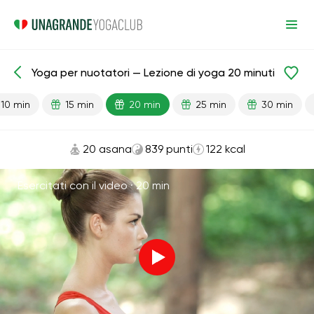
Yoga per nuotatori — Lezione di yoga 20 minuti
Lezioni pronte
Sport
10 min
15 min
20 min
25 min
30 min
20 asana
839 punti
122 kcal
Esercitati con il video ·
20 min