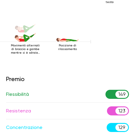
testa
Movimenti alternati
Posizione di
di braccia e gambe
rilassamento
mentre si è sdraiati
sulla schiena
Premio
Flessibilità
149
Resistenza
123
Concentrazione
129