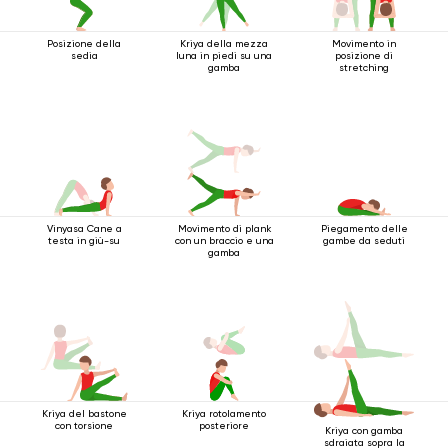
Posizione della
Kriya della mezza
Movimento in
sedia
luna in piedi su una
posizione di
gamba
stretching
Vinyasa Cane a
Movimento di plank
Piegamento delle
testa in giù-su
con un braccio e una
gambe da seduti
gamba
Kriya del bastone
Kriya rotolamento
con torsione
posteriore
Kriya con gamba
sdraiata sopra la