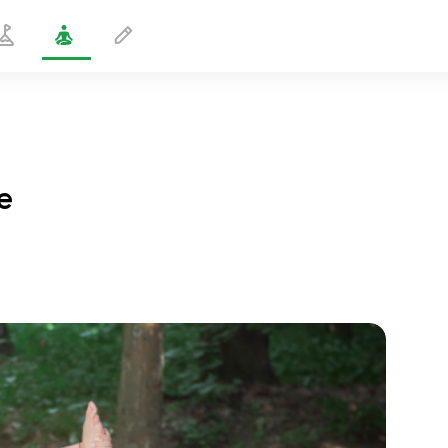
e
Kriya del bastone con torsione
1 min
volo dell'anima
01:44