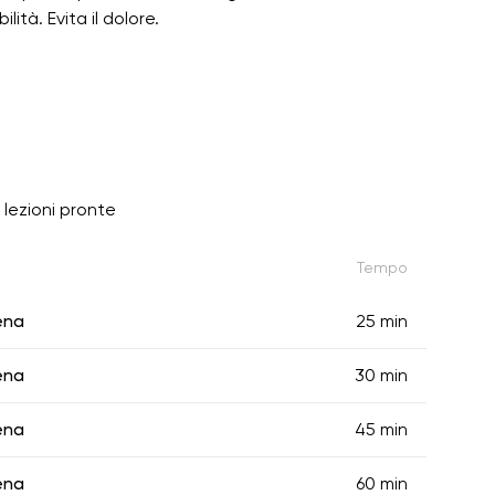
ità. Evita il dolore.
 lezioni pronte
Tempo
ena
25 min
ena
30 min
ena
45 min
ena
60 min