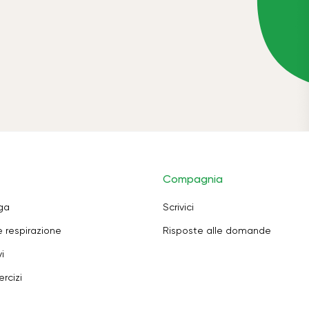
Compagnia
oga
Scrivici
e respirazione
Risposte alle domande
i
rcizi