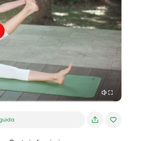
pace interiore
01:27
sogni mattutini
01:34
freschezza della foresta
05:00
Voce dell'istruttore
pioggia estiva
02:00
silenzio di montagna
02:00
brezza marina
02:00
la voce del vento
02:00
foresta di primavera
02:00
guida