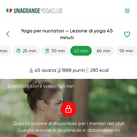
Yoga per nuotatori — Lezione di yoga 45
Lezioni pronte
Sport
minuti
 min
25 min
30 min
45 min
60 min
90 min
45 asana
1888 punti
285 kcal
Esercitati con il video ·
45 min
Questa lezione è disponibile per i membri del club
Questa lezione è disponibile in abbonamento