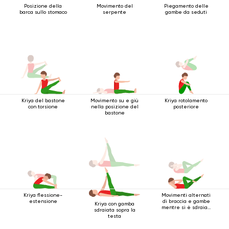
Posizione della
Movimento del
Piegamento delle
barca sullo stomaco
serpente
gambe da seduti
Kriya del bastone
Movimento su e giù
Kriya rotolamento
con torsione
nella posizione del
posteriore
bastone
Kriya flessione-
Movimenti alternati
estensione
di braccia e gambe
Kriya con gamba
mentre si è sdraiati
sdraiata sopra la
sulla schiena
testa