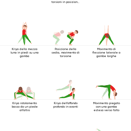
torsioni in posizione
eretta
Kriya della mezza
Posizione della
Movimento di
luna in piedi su una
sedia, movimento di
flessione laterale a
gamba
torsione
gambe larghe
Kriya rotolamento
Kriya dell'affondo
Movimento piegato
basso da un piede
profondo in avanti
con una gamba
all'altro
estesa verso l'alto