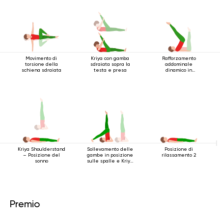
Movimento di
Kriya con gamba
Rafforzamento
torsione della
sdraiata sopra la
addominale
schiena sdraiata
testa e presa
dinamico in
posizione sdraiata
Posizione di
Kriya Shoulderstand
Sollevamento delle
rilassamento 2
– Posizione del
gambe in posizione
sonno
sulle spalle e Kriya
inferiore
Premio