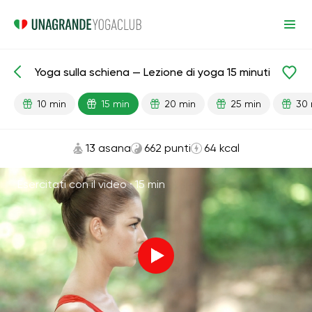
Yoga sulla schiena — Lezione di yoga 15 minuti
Lezioni pronte
Relax
10 min
15 min
20 min
25 min
30 
13 asana
662 punti
64 kcal
Esercitati con il video ·
15 min