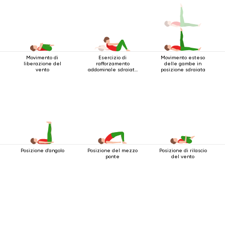
Movimento di
Esercizio di
Movimento esteso
liberazione del
rafforzamento
delle gambe in
vento
addominale sdraiato
posizione sdraiata
sulla schiena
Posizione d'angolo
Posizione del mezzo
Posizione di rilascio
ponte
del vento