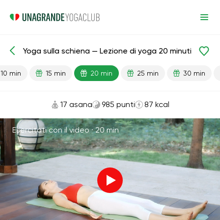
Yoga sulla schiena — Lezione di yoga 20 minuti
Lezioni pronte
Relax
10 min
15 min
20 min
25 min
30 min
17 asana
985 punti
87 kcal
Esercitati con il video ·
20 min