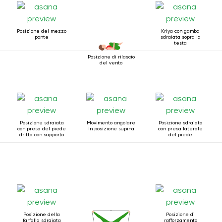
Posizione del mezzo
Kriya con gamba
ponte
sdraiata sopra la
testa
Posizione di rilascio
del vento
Posizione sdraiata
Movimento angolare
Posizione sdraiata
con presa del piede
in posizione supina
con presa laterale
dritta con supporto
del piede
Posizione della
Posizione di
farfalla sdraiata
rafforzamento