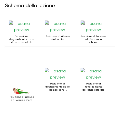
Schema della lezione
Estensione
Posizione di rilascio
Posizione di torsione
diagonale alternata
del vento
sdraiata sulla
del corpo da sdraiati
schiena
Posizione di
Posizione di
allungamento delle
rafforzamento
gambe semi-
dell'anca sdraiata
sdraiate
Posizione di rilascio
del vento a metà