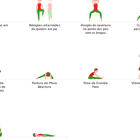
ca em
Rotações alternadas
Posição do cavaleiro
C
do quadril em pé
na ponta dos pés
per
com os braços
estendidos acima da
cabeça
 de
Postura de Meia
Pose da Grande
Vibra
o da
Abertura
Foca
ato