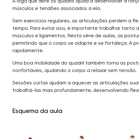
A ioga que abre os quadris ajuda a desenvolver a força
músculos e tendões associados a ela.
Sem exercícios regulares, as articulações perdem a fl
tempo. Para evitar isso, é importante trabalhar tanto 
músculos e ligamentos. Nesta série de aulas, as pos
permitindo que o corpo se adapte e se fortaleça. A prá
rapidamente.
Uma boa mobilidade do quadril também torna as pos
confortáveis, ajudando o corpo a relaxar sem tensão.
Sessões curtas ajudam a aquecer as articulações su
trabalhá-las mais profundamente, desenvolvendo flexib
Esquema da aula