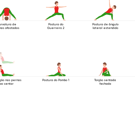
urvatura de
Postura do
Postura de ângulo
nas afastadas
Guerreiro 2
lateral estendido
ção nas pernas
Postura do Pombo 1
Torção sentada
ao sentar
fechada