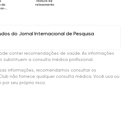
e
Postura de
o da
relaxamento
emi-
os do Jornal Internacional de Pesquisa
ode conter recomendações de saúde. As informações
 substituem a consulta médica profissional.
sas informações, recomendamos consultar os
Club não fornece qualquer consulta médica. Você usa ou
por seu próprio risco.