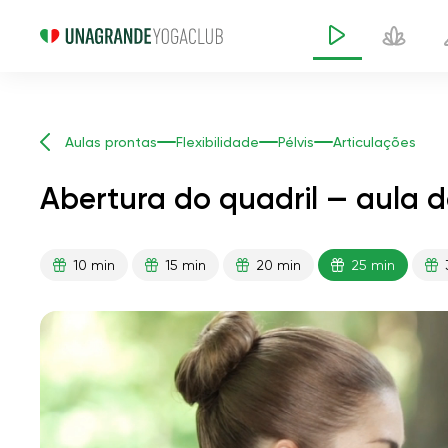
Aulas prontas
Flexibilidade
Pélvis
Articulações
Abertura do quadril — aula d
10 min
15 min
20 min
25 min