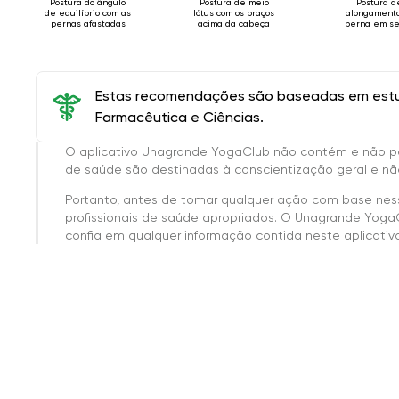
Postura do ângulo
Postura de meio
Postura d
de equilíbrio com as
lótus com os braços
alongament
pernas afastadas
acima da cabeça
perna em s
decúbito
Estas recomendações são baseadas em estud
Farmacêutica e Ciências.
O aplicativo Unagrande YogaClub não contém e não p
de saúde são destinadas à conscientização geral e não
Portanto, antes de tomar qualquer ação com base nes
profissionais de saúde apropriados. O Unagrande Yoga
confia em qualquer informação contida neste aplicativo 