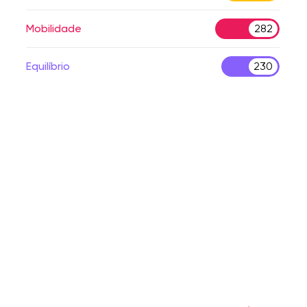
Mobilidade
282
Equilíbrio
230