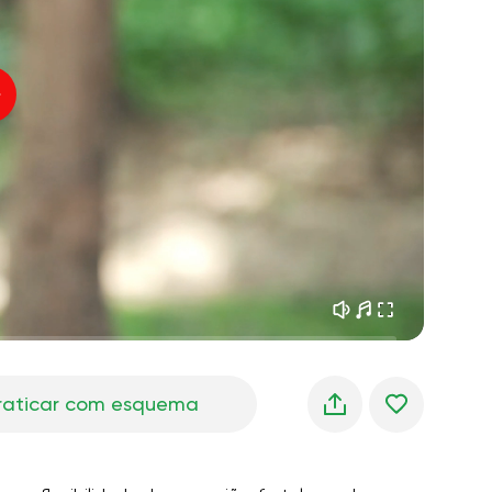
sonhos matinais
01:34
oz do instrutor
frescor da floresta
05:00
úsica
chuva de verão
02:00
silêncio da montanha
02:00
brisa do mar
02:00
a voz do vento
02:00
floresta da primavera
02:00
raticar com esquema