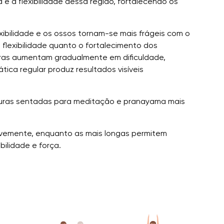
 e a flexibilidade dessa região, fortalecendo os
exibilidade e os ossos tornam-se mais frágeis com o
a flexibilidade quanto o fortalecimento dos
turas aumentam gradualmente em dificuldade,
tica regular produz resultados visíveis
turas sentadas para meditação e pranayama mais
avemente, enquanto as mais longas permitem
ilidade e força.