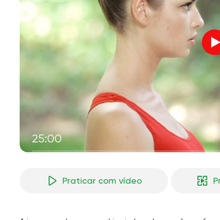
V
M
25:00
Praticar com vídeo
P