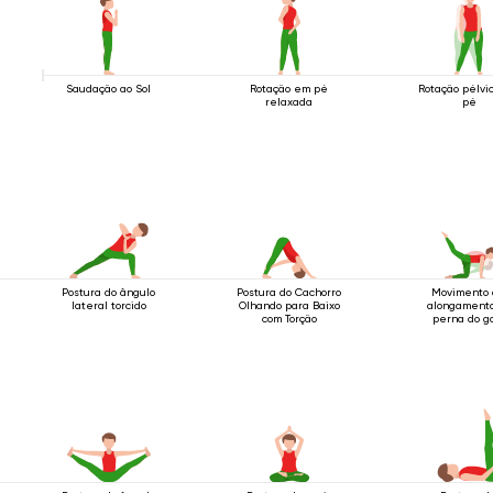
Saudação ao Sol
Rotação em pé
Rotação pélvi
relaxada
pé
Postura do ângulo
Postura do Cachorro
Movimento
lateral torcido
Olhando para Baixo
alongament
com Torção
perna do g