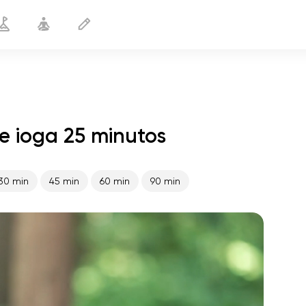
e ioga 25 minutos
Abertura do quadril
25 min
30 min
45 min
60 min
90 min
o voo da alma
01:44
paz interior
01:27