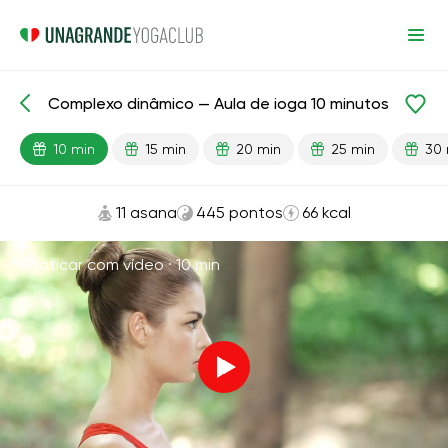
Complexo dinâmico — Aula de ioga 10 minutos
Aulas prontas
Energia
10 min
15 min
20 min
25 min
30 
11 asana
445 pontos
66 kcal
Praticar com vídeo ·
10 min