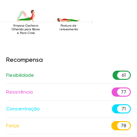
Vinyasa Cachorro
Postura de
Olhando para Baixo
relaxamento
e Para Cima
Recompensa
Flexibilidade
61
Resistência
77
Concentração
71
Força
78