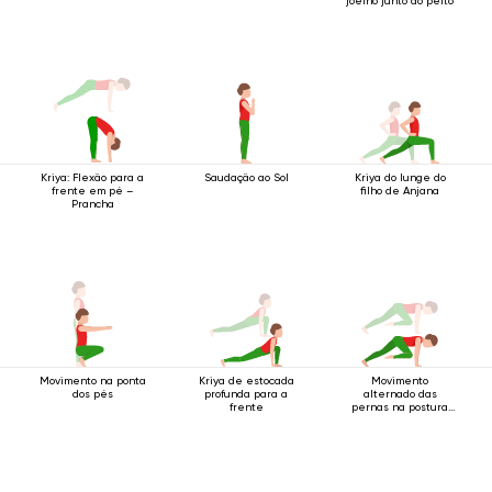
joelho junto ao peito
Kriya: Flexão para a
Saudação ao Sol
Kriya do lunge do
frente em pé –
filho de Anjana
Prancha
Movimento na ponta
Kriya de estocada
Movimento
dos pés
profunda para a
alternado das
frente
pernas na postura
do bastão de quatro
apoios